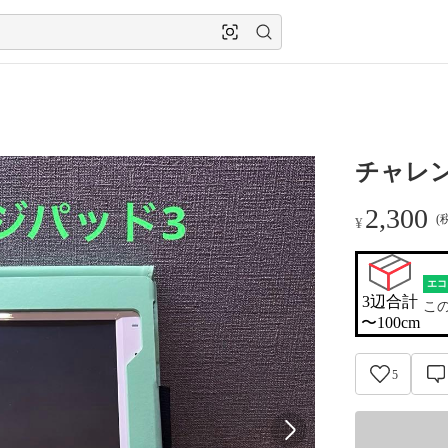
チャレン
2,300
(
¥
エコ
3辺合計

こ
〜100cm
5