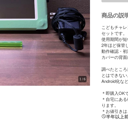
商品の説
こどもチャレ
セットです。

使用期間が短
2年ほど保管
動作確認・初
カバーの背面
調べたところ
とはできない
1
/
6
Android
＊即購入OKで
＊自宅にある
ります。

＊お値引きは
半年以上