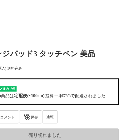
ジパッド3 タッチペン 美品
税込) 送料込み
メルカリ便
の商品は
宅配便(~100cm)
で配送されました
(送料 一律¥730)
通報
コメント
保存
売り切れました