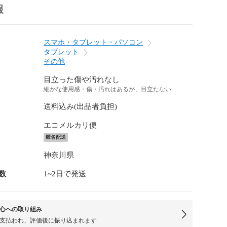
報
スマホ・タブレット・パソコン
タブレット
その他
目立った傷や汚れなし
細かな使用感・傷・汚れはあるが、目立たない
送料込み(出品者負担)
エコメルカリ便
匿名配送
神奈川県
数
1~2日で発送
心への取り組み
支払われ、評価後に振り込まれます