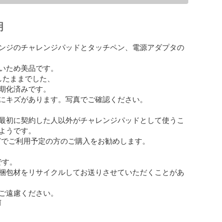
明
ンジのチャレンジパッドとタッチペン、電源アダプタの
いため美品です。

したままでした、

期化済みです。

にキズがあります。写真でご確認ください。

最初に契約した人以外がチャレンジパッドとして使うこ
ようです。

化などでご利用予定の方のご購入をお勧めします。

す。

梱包材をリサイクルしてお送りさせていただくことがあ
ご遠慮ください。
前