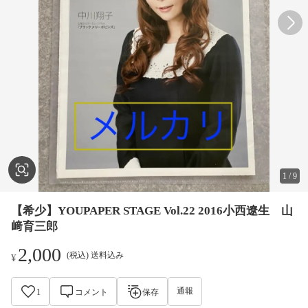
1
/
9
【希少】YOUPAPER STAGE Vol.22 2016小西遼生 山
﨑育三郎
2,000
(税込) 送料込み
¥
通報
1
コメント
保存