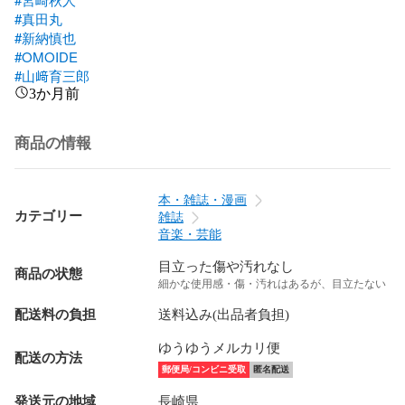
#真田丸
#新納慎也
#OMOIDE
#山﨑育三郎
3か月前
商品の情報
本・雑誌・漫画
カテゴリー
雑誌
音楽・芸能
目立った傷や汚れなし
商品の状態
細かな使用感・傷・汚れはあるが、目立たない
配送料の負担
送料込み(出品者負担)
ゆうゆうメルカリ便
配送の方法
郵便局/コンビニ受取
匿名配送
発送元の地域
長崎県