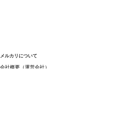
メルカリについて
会社概要（運営会社）
採用情報
プレスリリース
公式ブログ
プレスキット
メルカリUS
メルカリShops
m department（エムデパ）
ヘルプ
ヘルプセンター（ガイド・お問い合わせ）
メルカリShopsでショップを開設する