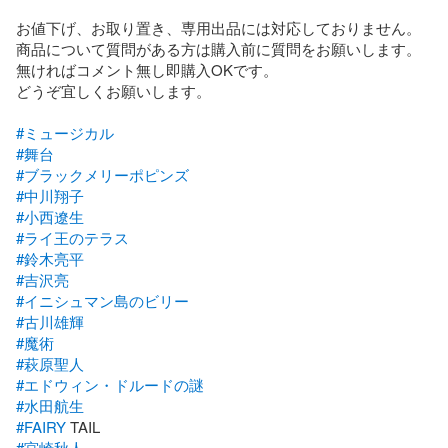
お値下げ、お取り置き、専用出品には対応しておりません。

商品について質問がある方は購入前に質問をお願いします。

無ければコメント無し即購入OKです。

どうぞ宜しくお願いします。

#ミュージカル
#舞台
#ブラックメリーポピンズ
#中川翔子
#小西遼生
#ライ王のテラス
#鈴木亮平
#吉沢亮
#イニシュマン島のビリー
#古川雄輝
#魔術
#萩原聖人
#エドウィン・ドルードの謎
#水田航生
#FAIRY
#宮崎秋人