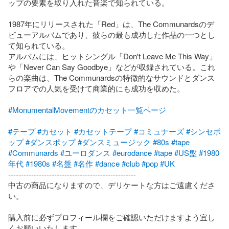
ップの要素を取り入れた音楽で知られている。

1987年にリリースされた「Red」は、The Communardsのデ
ビューアルバムであり、彼らの最も成功した作品の一つとし
て知られている。

アルバムには、ヒットシングル「Don't Leave Me This Way」
や「Never Can Say Goodbye」などが収録されている。これ
らの楽曲は、The Communardsの特徴的なサウンドとダンス
フロアでの人気を受けて商業的にも成功を収めた。

#MonumentalMovementのカセット一覧ページ
#テープ
#カセット
#カセットテープ
#コミュナーズ
#シンセポ
ップ
#ダンスポップ
#ダンスミュージック
#80s
#tape
#Communards
#ユーロダンス
#eurodance
#tape
#US盤
#1980
年代
#1980s
#名盤
#名作
#dance
#club
#pop
#UK
--------------------------------------------------

中古の商品になりますので、デリケートな方はご遠慮くださ
い。

購入前に必ずプロフィール欄をご確認いただけますよう宜し
くお願いいたします。
