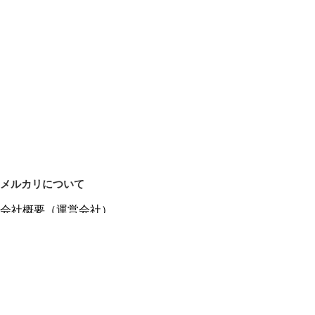
メルカリについて
会社概要（運営会社）
採用情報
プレスリリース
公式ブログ
プレスキット
メルカリUS
メルカリShops
m department（エムデパ）