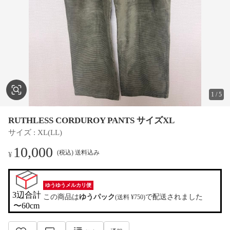
1
/
5
RUTHLESS CORDUROY PANTS サイズXL
サイズ
 : 
XL(LL)
10,000
(税込) 送料込み
¥
ゆうゆうメルカリ便
3辺合計

この商品は
ゆうパック
で配送されました
(送料 ¥750)
〜60cm