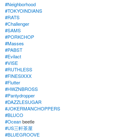
#Neighborhood
#TOKYOINDIANS
#RATS
#Challenger
#SAMS
#PORKCHOP
#Masses
#PABST
#Evilact
#VISE
#RUTHLESS
#FINESIXXX
#Flutter
#HWZNBROSS
#Pantydropper
#DAZZLESUGAR
#JOKERMANCHOPPERS
#BLUCO
#Ocean
#US三軒茶屋
#BLUEGROOVE