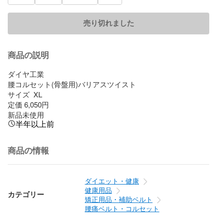
売り切れました
商品の説明
ダイヤ工業 

腰コルセット(骨盤用)バリアスツイスト

サイズ  XL

定価 6,050円

新品未使用
半年以上前
商品の情報
ダイエット・健康
健康用品
カテゴリー
矯正用品・補助ベルト
腰痛ベルト・コルセット