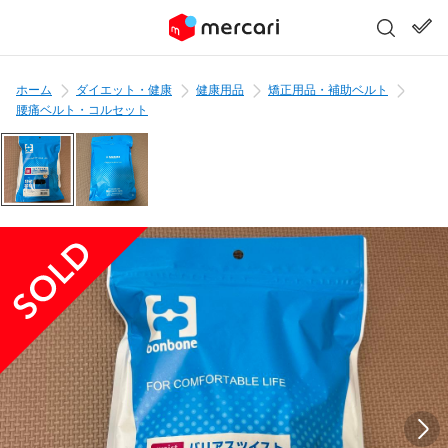
ホーム
ダイエット・健康
健康用品
矯正用品・補助ベルト
腰痛ベルト・コルセット