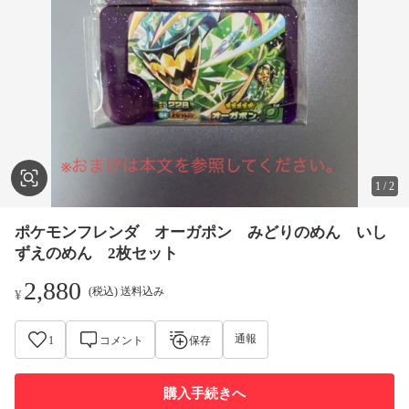
1
/
2
ポケモンフレンダ オーガポン みどりのめん いし
ずえのめん 2枚セット
2,880
(税込) 送料込み
¥
通報
1
コメント
保存
購入手続きへ