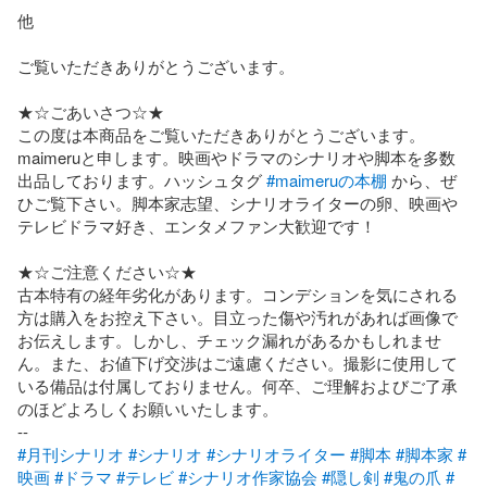
他

ご覧いただきありがとうございます。

★☆ごあいさつ☆★

この度は本商品をご覧いただきありがとうございます。
maimeruと申します。映画やドラマのシナリオや脚本を多数
出品しております。ハッシュタグ 
#maimeruの本棚
 から、ぜ
ひご覧下さい。脚本家志望、シナリオライターの卵、映画や
テレビドラマ好き、エンタメファン大歓迎です！

★☆ご注意ください☆★

古本特有の経年劣化があります。コンデションを気にされる
方は購入をお控え下さい。目立った傷や汚れがあれば画像で
お伝えします。しかし、チェック漏れがあるかもしれませ
ん。また、お値下げ交渉はご遠慮ください。撮影に使用して
いる備品は付属しておりません。何卒、ご理解およびご了承
のほどよろしくお願いいたします。

#月刊シナリオ
#シナリオ
#シナリオライター
#脚本
#脚本家
#
映画
#ドラマ
#テレビ
#シナリオ作家協会
#隠し剣
#鬼の爪
#