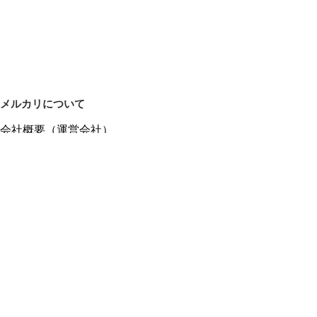
メルカリについて
会社概要（運営会社）
採用情報
プレスリリース
公式ブログ
プレスキット
メルカリUS
メルカリShops
m department（エムデパ）
ヘルプ
ヘルプセンター（ガイド・お問い合わせ）
メルカリShopsでショップを開設する
メルカリShops ショップ管理画面にログイン