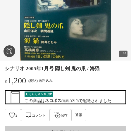
1
/
6
シナリオ 2005年1月号 隠し剣 鬼の爪 / 海猫
1,200
(税込) 送料込み
¥
らくらくメルカリ便
この商品は
ネコポス
で配送されました
(送料 ¥210)
通報
2
コメント
保存