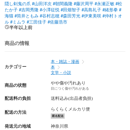
隠し剣鬼の爪
#山田洋次
#朝間義隆
#藤沢周平
#永瀬正敏
#松
たか子
#吉岡秀隆
#小澤征悦
#田畑智子
#高島礼子
#緒形拳
#
海猫
#筒井ともみ
#谷村志穂
#森田芳光
#伊東美咲
#仲村トオ
ル
#ミムラ
#三田佳子
#佐藤浩市
半年以上前
商品の情報
本・雑誌・漫画
カテゴリー
本
文学・小説
やや傷や汚れあり
商品の状態
目につく傷や汚れがある
配送料の負担
送料込み(出品者負担)
らくらくメルカリ便
配送の方法
匿名配送
発送元の地域
神奈川県