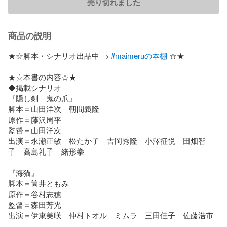
売り切れました
商品の説明
★☆脚本・シナリオ出品中 → 
#maimeruの本棚
 ☆★

★☆本書の内容☆★

◆掲載シナリオ

『隠し剣　鬼の爪』

脚本＝山田洋次　朝間義隆

原作＝藤沢周平

監督＝山田洋次

出演＝永瀬正敏　松たか子　吉岡秀隆　小澤征悦　田畑智
子　高島礼子　緒形拳

『海猫』

脚本＝筒井ともみ

原作＝谷村志穂

監督＝森田芳光

出演＝伊東美咲　仲村トオル　ミムラ　三田佳子　佐藤浩市
