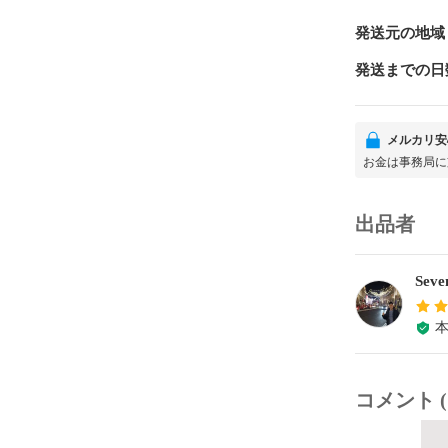
発送元の地域
発送までの日
メルカリ安
お金は事務局に
出品者
Seve
コメント (1