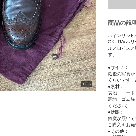
商品の説
ハインリッヒ
OKURA(
ルスロイスと
す。

●サイズ：

最後の写真か
くらいです。A
1
/
13
●素材：

表地　コードバ
裏地　ゴム張
ください)

●状態：

何度か履いて
ご購入をお願
●その他：
