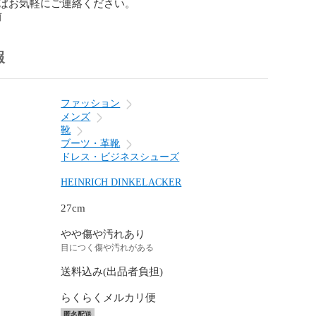
ばお気軽にご連絡ください。
前
報
ファッション
メンズ
靴
ブーツ・革靴
ドレス・ビジネスシューズ
HEINRICH DINKELACKER
27cm
やや傷や汚れあり
目につく傷や汚れがある
送料込み(出品者負担)
らくらくメルカリ便
匿名配送