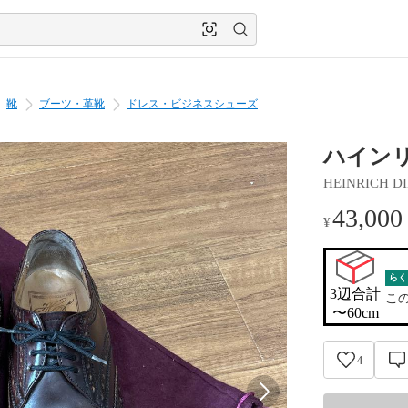
靴
ブーツ・革靴
ドレス・ビジネスシューズ
ハイン
HEINRICH D
43,000
¥
らく
3辺合計

こ
〜60cm
4