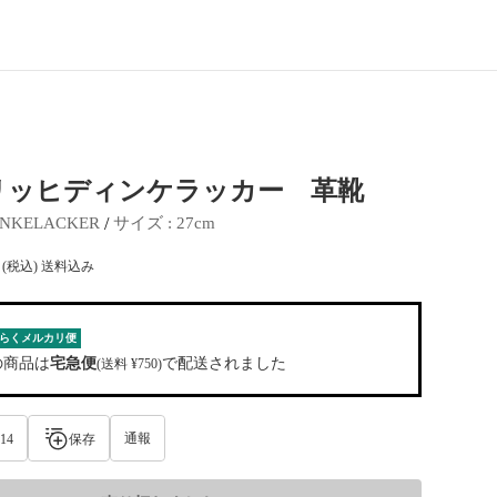
リッヒディンケラッカー 革靴
 / 
INKELACKER
サイズ
 : 
27cm
(税込) 送料込み
らくメルカリ便
の商品は
宅急便
で配送されました
(送料 ¥750)
通報
14
保存