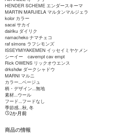
HENDER SCHEME エンダースキーマ

MARTIN MARJIELA マルタンマルジェラ

kolor カラー

sacai サカイ

dairiku ダイリク

namacheko ナマチェコ

raf simons ラフシモンズ

ISSEYMIYAKEMEN イッセイミヤケメン

シーイー　cavempt cav empt

Rick OWENS リックオウエンス

drkshdw ダークシャドウ

MARNI マルニ

カラー...ベージュ

柄・デザイン...無地

素材...ウール

フード...フードなし

季節感...秋, 冬
2か月前
商品の情報