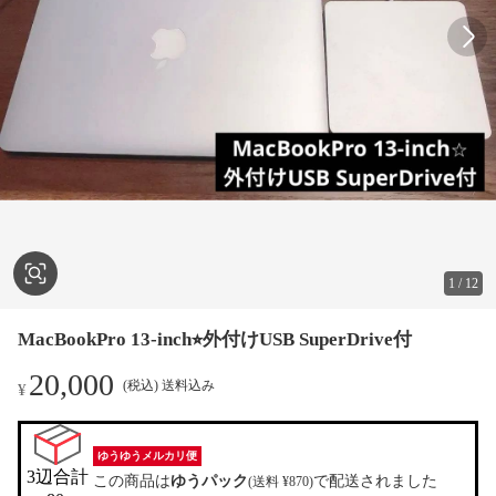
1
/
12
MacBookPro 13-inch⭐︎外付けUSB SuperDrive付
20,000
(税込) 送料込み
¥
ゆうゆうメルカリ便
3辺合計

この商品は
ゆうパック
で配送されました
(送料 ¥870)