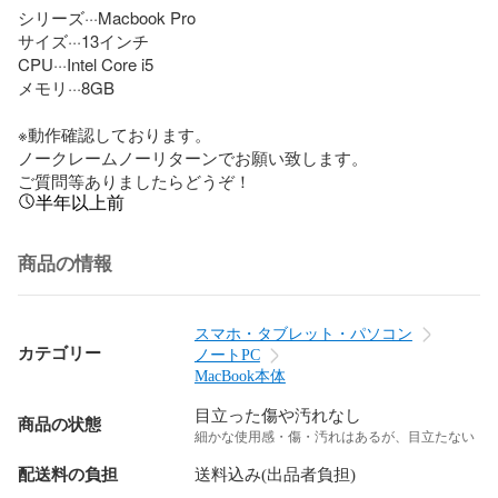
シリーズ···Macbook Pro

サイズ···13インチ

CPU···Intel Core i5

メモリ···8GB

※動作確認しております。

ノークレームノーリターンでお願い致します。

ご質問等ありましたらどうぞ！
半年以上前
商品の情報
スマホ・タブレット・パソコン
カテゴリー
ノートPC
MacBook本体
目立った傷や汚れなし
商品の状態
細かな使用感・傷・汚れはあるが、目立たない
配送料の負担
送料込み(出品者負担)