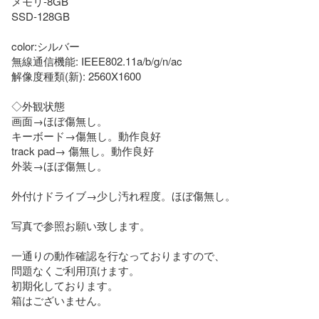
メモリ-8GB

SSD-128GB

color:シルバー

無線通信機能: IEEE802.11a/b/g/n/ac

解像度種類(新): 2560X1600

◇外観状態

画面→ほぼ傷無し。

キーボード→傷無し。動作良好

track pad→ 傷無し。動作良好

外装→ほぼ傷無し。

外付けドライブ→少し汚れ程度。ほぼ傷無し。

写真で参照お願い致します。

一通りの動作確認を行なっておりますので、

問題なくご利用頂けます。

初期化しております。

箱はございません。
