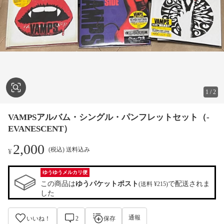
1
/
2
VAMPSアルバム・シングル・パンフレットセット（-
EVANESCENT）
2,000
(税込) 送料込み
¥
ゆうゆうメルカリ便
この商品は
ゆうパケットポスト
で配送されま
(送料 ¥215)
した
通報
いいね！
2
保存