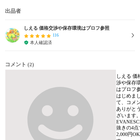
出品者
しえる 価格交渉や保存環境はプロフ参照
116
本人確認済
コメント (2)
しえる 価
渉や保存
はプロフ
はじめま
て、コメ
ありがと
ざいます。
EVANESC
抜きの4点
2,000円O