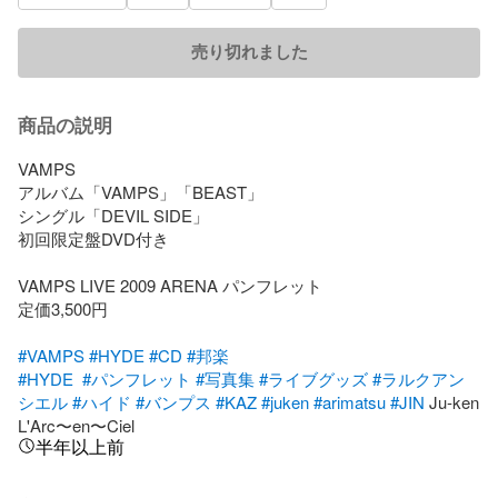
売り切れました
商品の説明
VAMPS

アルバム「VAMPS」「BEAST」

シングル「DEVIL SIDE」

初回限定盤DVD付き

VAMPS LIVE 2009 ARENA パンフレット

定価3,500円

#VAMPS
#HYDE
#CD
#邦楽
#HYDE
#パンフレット
#写真集
#ライブグッズ
#ラルクアン
シエル
#ハイド
#バンプス
#KAZ
#juken
#arimatsu
#JIN
 Ju-ken 
L'Arc〜en〜Ciel
半年以上前