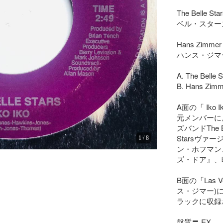
The Belle Stars
ベル・スターズ
Hans Zimmer 
ハンス・ジマー
A. The Belle St
B. Hans Zimme
A面の「 Iko 
元メンバーに
ズバンドThe B
Starsヴァ
1
/
8
ン・ホフマン
ズ・ドア』、
B面の「Las 
ス・ジマー)
ラックに収録
盤質〓 EX
