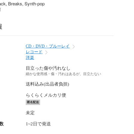
ack, Breaks, Synth-pop
前
報
CD・DVD・ブルーレイ
レコード
洋楽
目立った傷や汚れなし
細かな使用感・傷・汚れはあるが、目立たない
送料込み(出品者負担)
らくらくメルカリ便
匿名配送
未定
数
1~2日で発送