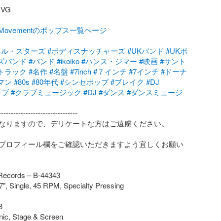
G

talMovementのポップス一覧ページ
ベル・スターズ
#ボディスナッチャーズ
#UKバンド
#UKポ
ズバンド
#バンド
#ikoiko
#ハンス・ジマー
#映画
#サント
トラック
#名作
#名盤
#7inch
#７インチ
#7インチ
#ドーナ
マン
#80s
#80年代
#シンセポップ
#ブレイク
#DJ
ラブ
#クラブミュージック
#DJ
#ダンス
#ダンスミュージ
-------------------------------

なりますので、デリケートな方はご遠慮ください。

プロフィール欄をご確認いただきますよう宜しくお願い
 Records – B-44343

7", Single, 45 RPM, Specialty Pressing



nic, Stage & Screen
