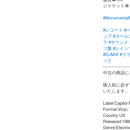
ジャケット〓 V
#Monumen
#レコード
#
ップ
#ガール
ラ
#サウンド
ツ盤
#レイン
#DJMIX
#ク
ック
-------------------
中古の商品に
購入前に必ず
いたします。

Label:Capitol
Format:Vinyl, 
Country:US

Released:1988
Genre:Electro