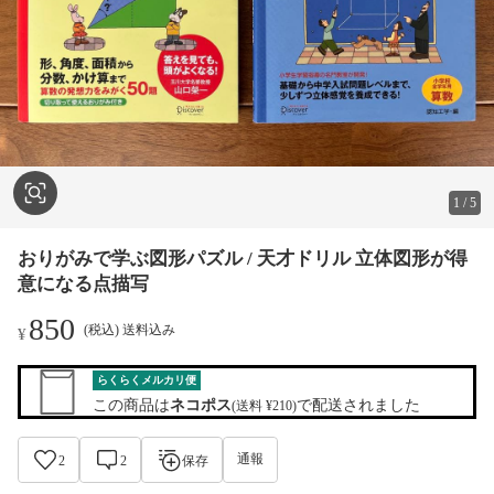
1
/
5
おりがみで学ぶ図形パズル / 天才ドリル 立体図形が得
意になる点描写
850
(税込) 送料込み
¥
らくらくメルカリ便
この商品は
ネコポス
で配送されました
(送料 ¥210)
通報
2
2
保存