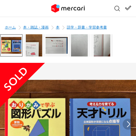
ホーム
本・雑誌・漫画
本
語学・辞書・学習参考書