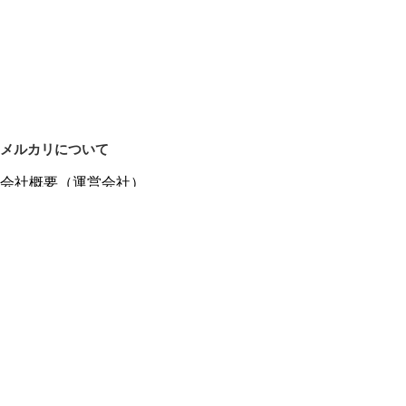
メルカリについて
会社概要（運営会社）
採用情報
プレスリリース
公式ブログ
プレスキット
メルカリUS
メルカリShops
m department（エムデパ）
ヘルプ
ヘルプセンター（ガイド・お問い合わせ）
メルカリShopsでショップを開設する