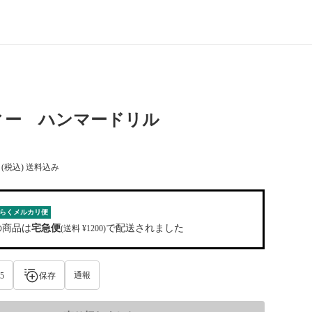
ィー ハンマードリル
(税込) 送料込み
らくメルカリ便
の商品は
宅急便
で配送されました
(送料 ¥1200)
通報
5
保存