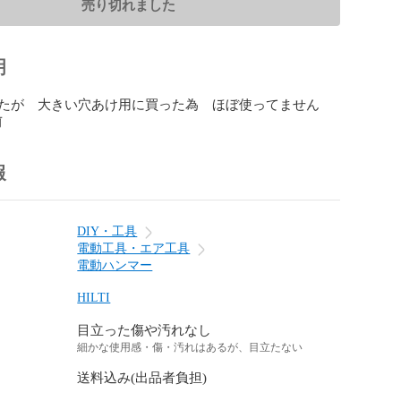
売り切れました
明
たが　大きい穴あけ用に買った為　ほぼ使ってません
前
報
DIY・工具
電動工具・エア工具
電動ハンマー
HILTI
目立った傷や汚れなし
細かな使用感・傷・汚れはあるが、目立たない
送料込み(出品者負担)