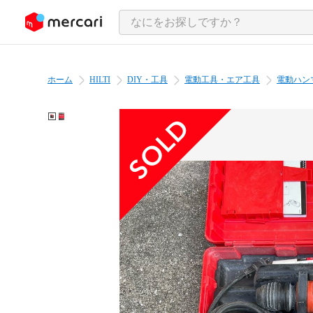
ンツにスキップ
ホーム
HILTI
DIY・工具
電動工具・エア工具
電動ハン