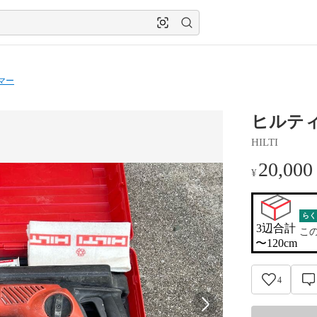
マー
ヒルテ
HILTI
20,000
¥
らく
3辺合計

こ
〜120cm
4