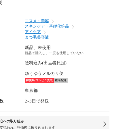
報
コスメ・美容
スキンケア・基礎化粧品
アイケア
まつ毛美容液
新品、未使用
新品で購入し、一度も使用していない
送料込み(出品者負担)
ゆうゆうメルカリ便
郵便局/コンビニ受取
匿名配送
東京都
数
2~3日で発送
心への取り組み
支払われ、評価後に振り込まれます