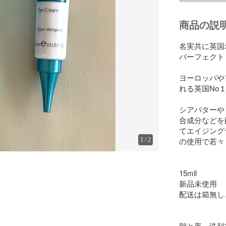
商品の説
名実共に英国
パーフェクト
ヨーロッパや
れる英国No
シアバターや
合成分などを
てエイジング
の使用で若々
1
/
2
15mll

新品未使用

配送は箱無し
朝と夜、洗顔