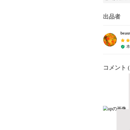
出品者
beau
コメント (