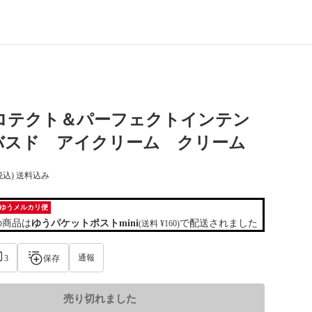
プロテクト＆パーフェクトインテン
バスド アイクリーム クリーム
税込) 送料込み
ゆうメルカリ便
の商品は
ゆうパケットポストmini
で配送されました
(送料 ¥160)
通報
3
保存
売り切れました