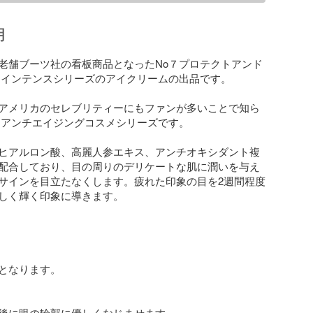
明
老舗ブーツ社の看板商品となったNo７プロテクトアンド
 インテンスシリーズのアイクリームの出品です。

アメリカのセレブリティーにもファンが多いことで知ら
１アンチエイジングコスメシリーズです。

ヒアルロン酸、高麗人参エキス、アンチオキシダント複
配合しており、目の周りのデリケートな肌に潤いを与え
サインを目立たなくします。疲れた印象の目を2週間程度
しく輝く印象に導きます。

となります。

後に眼の輪郭に優しくなじませます。
