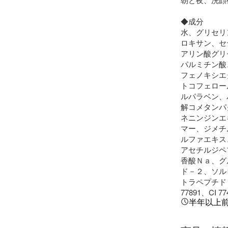
◆成分

水、グリセリ
ロキサン、セ
アリン酸グリ
パルミチン酸
フェノキシエ
トコフェロー
ルパラベン、
解コメタンパ
ネニンジンエ
マー、ジメチ
ルファエキス
アセチルジペ
香酸Ｎａ、グ
ド－２、ソル
トラペプチド
77891、CI 77
半年以上