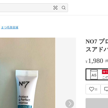
まつ毛美容液
NO7 
スアド
1,980
(
¥
ゆう
こ
11