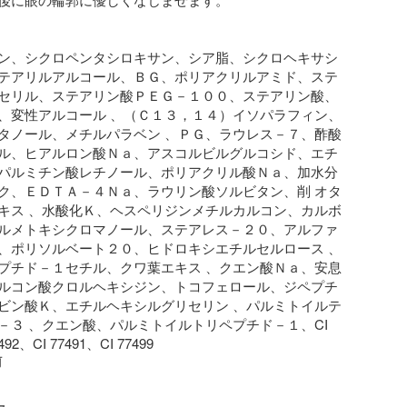
ン、シクロペンタシロキサン、シア脂、シクロヘキサシ
テアリルアルコール、ＢＧ、ポリアクリルアミド、ステ
セリル、ステアリン酸ＰＥＧ－１００、ステアリン酸、
、変性アルコール 、（Ｃ１３，１４）イソパラフィン、
タノール、メチルパラベン 、ＰＧ、ラウレス－７、酢酸
ル、ヒアルロン酸Ｎａ、アスコルビルグルコシド、エチ
パルミチン酸レチノール、ポリアクリル酸Ｎａ、加水分
ク、ＥＤＴＡ－４Ｎａ、ラウリン酸ソルビタン、削 オタ
キス 、水酸化Ｋ、ヘスペリジンメチルカルコン、カルボ
ルメトキシクロマノール、ステアレス－２０、アルファ
、ポリソルベート２０、ヒドロキシエチルセルロース 、
プチド－１セチル、クワ葉エキス 、クエン酸Ｎａ、安息
ルコン酸クロルヘキシジン、トコフェロール、ジペプチ
ビン酸Ｋ、エチルヘキシルグリセリン 、パルミトイルテ
－３ 、クエン酸、パルミトイルトリペプチド－１、CI 
492、CI 77491、CI 77499
前