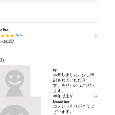
tytips
2454
本人確認済
3)
up
承知しました。少し検
討させていただきま
す。ありがとうござい
ます。
半年以上前
報告する
beautytips
コメントありがとうご
ざいます。
