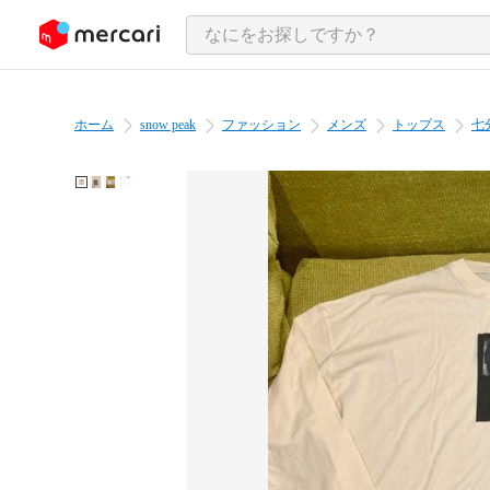
ンツにスキップ
ホーム
snow peak
ファッション
メンズ
トップス
七