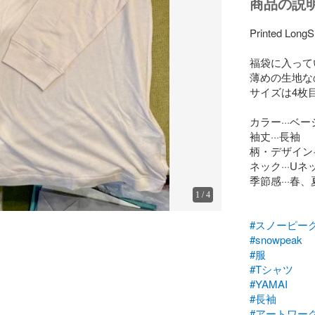
商品の説
Printed LongS
福袋に入って
薄めの生地な
サイズは4枚目
カラー···ベー
袖丈···長袖

柄・デザイン·
ネック···Uネッ
季節感···春、夏
1
/
4
#スノーピー
#snowpeak
#服
#Tシャツ
#YAMAI
#長袖
#アートワー