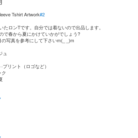
明
leeve Tshirt Artwork
#2
いたロンTです。自分では着ないので出品します。

ので春から夏にかけていかがでしょう?

の写真を参考にして下さいm(_ _)m

ジュ

··プリント（ロゴなど）

ク



ク
ク