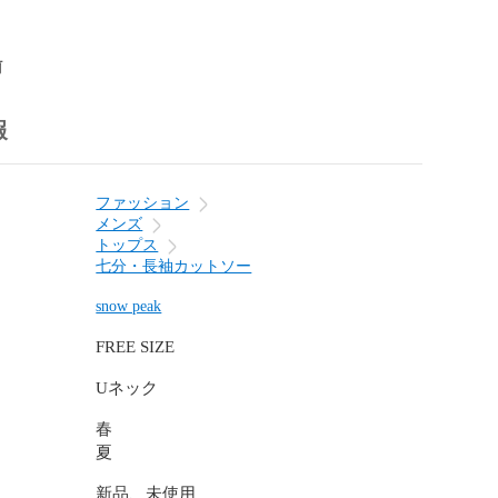
前
報
ファッション
メンズ
トップス
七分・長袖カットソー
snow peak
FREE SIZE
Uネック
春
夏
新品、未使用