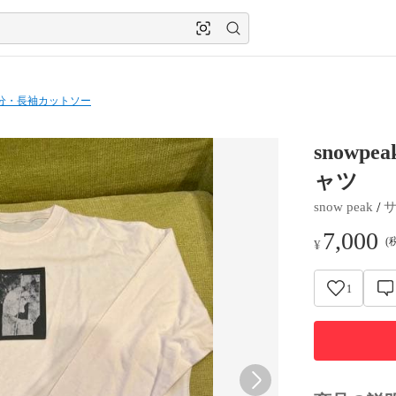
分・長袖カットソー
snowp
ャツ
 / 
snow peak
7,000
(
¥
1