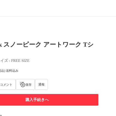
eak スノーピーク アートワーク Tシ
サイズ
 : 
FREE SIZE
税込) 送料込み
通報
コメント
保存
購入手続きへ