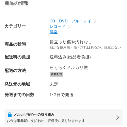
商品の情報
CD・DVD・ブルーレイ
カテゴリー
レコード
洋楽
目立った傷や汚れなし
商品の状態
細かな使用感・傷・汚れはあるが、目立たない
配送料の負担
送料込み(出品者負担)
らくらくメルカリ便
配送の方法
匿名配送
発送元の地域
未定
発送までの日数
1~2日で発送
メルカリ安心への取り組み
お金は事務局に支払われ、評価後に振り込まれます