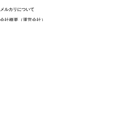
メルカリについて
会社概要（運営会社）
採用情報
プレスリリース
公式ブログ
プレスキット
メルカリUS
メルカリShops
m department（エムデパ）
ヘルプ
ヘルプセンター（ガイド・お問い合わせ）
メルカリShopsでショップを開設する
メルカリShops ショップ管理画面にログイン
メルカリShops出店者向けガイド
お問い合わせ一覧
フリーワードから商品をさがす
プライバシーと利用規約
メルカリ利用規約