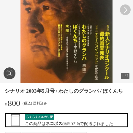
1
/
7
シナリオ 2003年5月号 / わたしのグランパ / ぼくんち
800
(税込) 送料込み
¥
らくらくメルカリ便
この商品は
ネコポス
で配送されました
(送料 ¥210)