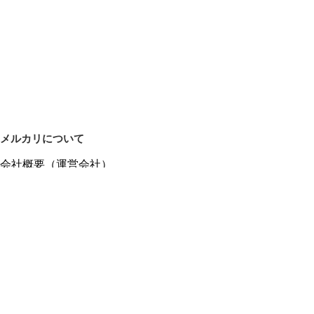
メルカリについて
会社概要（運営会社）
採用情報
プレスリリース
公式ブログ
プレスキット
メルカリUS
メルカリShops
m department（エムデパ）
ヘルプ
ヘルプセンター（ガイド・お問い合わせ）