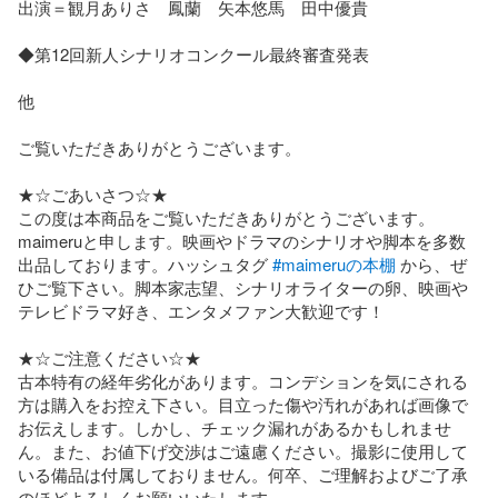
出演＝観月ありさ　鳳蘭　矢本悠馬　田中優貴

◆第12回新人シナリオコンクール最終審査発表

他

ご覧いただきありがとうございます。

★☆ごあいさつ☆★

この度は本商品をご覧いただきありがとうございます。
maimeruと申します。映画やドラマのシナリオや脚本を多数
出品しております。ハッシュタグ 
#maimeruの本棚
 から、ぜ
ひご覧下さい。脚本家志望、シナリオライターの卵、映画や
テレビドラマ好き、エンタメファン大歓迎です！

★☆ご注意ください☆★

古本特有の経年劣化があります。コンデションを気にされる
方は購入をお控え下さい。目立った傷や汚れがあれば画像で
お伝えします。しかし、チェック漏れがあるかもしれませ
ん。また、お値下げ交渉はご遠慮ください。撮影に使用して
いる備品は付属しておりません。何卒、ご理解およびご了承
のほどよろしくお願いいたします。
