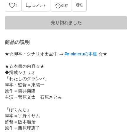
通報
4
コメント
保存
売り切れました
商品の説明
★☆脚本・シナリオ出品中 → 
#maimeruの本棚
 ☆★

★☆本書の内容☆★

◆掲載シナリオ

「わたしのグランパ」

脚本・監督＝東陽一

原作＝筒井康隆

主演＝菅原文太　石原さとみ

「ぼくんち」

脚本＝宇野イサム

監督＝阪本順治

原作＝西原理恵子
