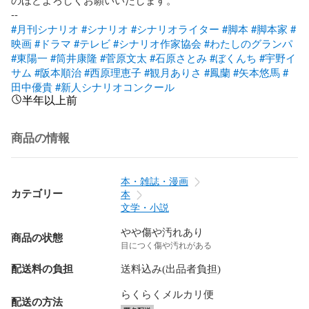
#月刊シナリオ
#シナリオ
#シナリオライター
#脚本
#脚本家
#
映画
#ドラマ
#テレビ
#シナリオ作家協会
#わたしのグランパ
#東陽一
#筒井康隆
#菅原文太
#石原さとみ
#ぼくんち
#宇野イ
サム
#阪本順治
#西原理恵子
#観月ありさ
#鳳蘭
#矢本悠馬
#
田中優貴
#新人シナリオコンクール
半年以上前
商品の情報
本・雑誌・漫画
カテゴリー
本
文学・小説
やや傷や汚れあり
商品の状態
目につく傷や汚れがある
配送料の負担
送料込み(出品者負担)
らくらくメルカリ便
配送の方法