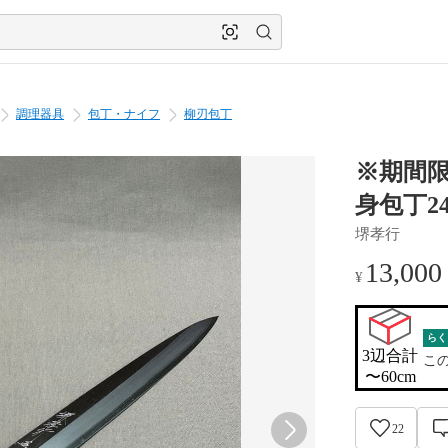
調理器具
包丁・ナイフ
柳刃包丁
※期間
身包丁2
堺孝行
13,000
¥
らく
3辺合計

こ
〜60cm
22