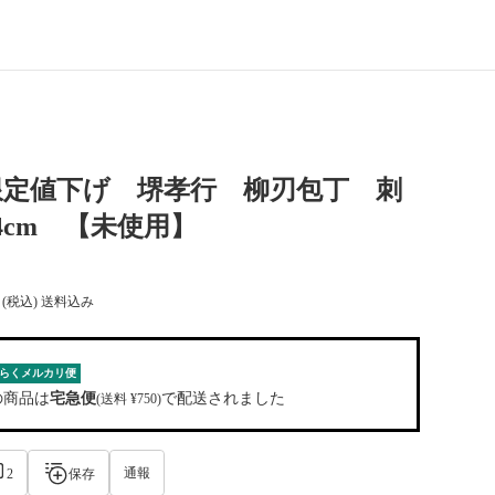
限定値下げ 堺孝行 柳刃包丁 刺
4cm 【未使用】
(税込) 送料込み
らくメルカリ便
の商品は
宅急便
で配送されました
(送料 ¥750)
通報
2
保存