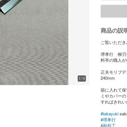
商品の説
ご覧いただき
堺孝行　柳刃
料亭の職人が
正夫モリブデン
240mm

1
/
6
箱に入れて保
ミやカバーの
すればきれい
#takayuki
#堺孝行
#和包丁