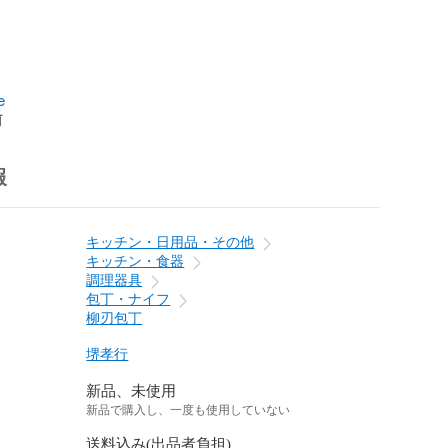
e
前
報
キッチン・日用品・その他
キッチン・食器
調理器具
包丁・ナイフ
柳刃包丁
堺孝行
新品、未使用
新品で購入し、一度も使用していない
送料込み(出品者負担)