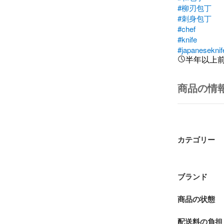
#柳刃包丁
#刺身包丁
#chef
#knife
#japaneseknif
半年以上
商品の情
カテゴリー
ブランド
商品の状態
配送料の負担