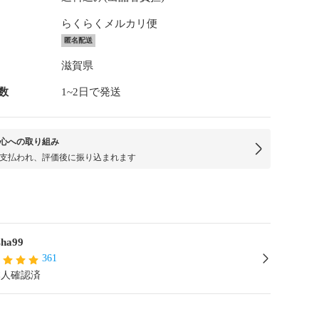
らくらくメルカリ便
匿名配送
滋賀県
数
1~2日で発送
心への取り組み
支払われ、評価後に振り込まれます
sha99
361
本人確認済