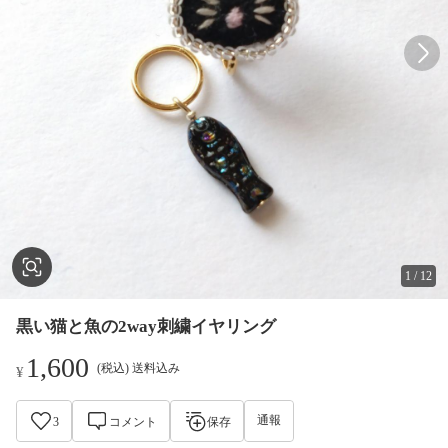
1
/
12
黒い猫と魚の2way刺繍イヤリング
1,600
(税込) 送料込み
¥
通報
3
コメント
保存