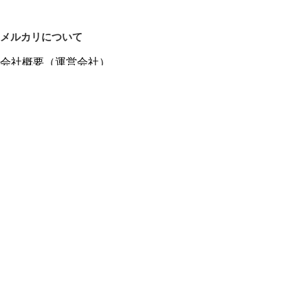
メルカリについて
会社概要（運営会社）
採用情報
プレスリリース
公式ブログ
プレスキット
メルカリUS
メルカリShops
m department（エムデパ）
ヘルプ
ヘルプセンター（ガイド・お問い合わせ）
メルカリShopsでショップを開設する
メルカリShops ショップ管理画面にログイン
メルカリShops出店者向けガイド
お問い合わせ一覧
フリーワードから商品をさがす
プライバシーと利用規約