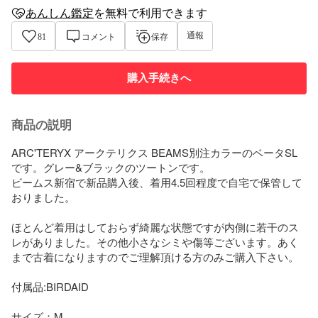
あんしん鑑定
を
無料
で利用できます
anshin-appraisal-tag
通報
81
コメント
保存
購入手続きへ
商品の説明
ARC'TERYX アークテリクス BEAMS別注カラーのベータSL
です。グレー&ブラックのツートンです。

ビームス新宿で新品購入後、着用4.5回程度で自宅で保管して
おりました。

ほとんど着用はしておらず綺麗な状態ですが内側に若干のス
レがありました。その他小さなシミや傷等ございます。あく
まで古着になりますのでご理解頂ける方のみご購入下さい。

付属品:BIRDAID

サイズ：M
