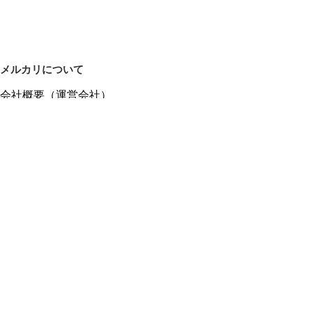
メルカリについて
会社概要（運営会社）
採用情報
プレスリリース
公式ブログ
プレスキット
メルカリUS
メルカリShops
m department（エムデパ）
ヘルプ
ヘルプセンター（ガイド・お問い合わせ）
メルカリShopsでショップを開設する
メルカリShops ショップ管理画面にログイン
メルカリShops出店者向けガイド
お問い合わせ一覧
フリーワードから商品をさがす