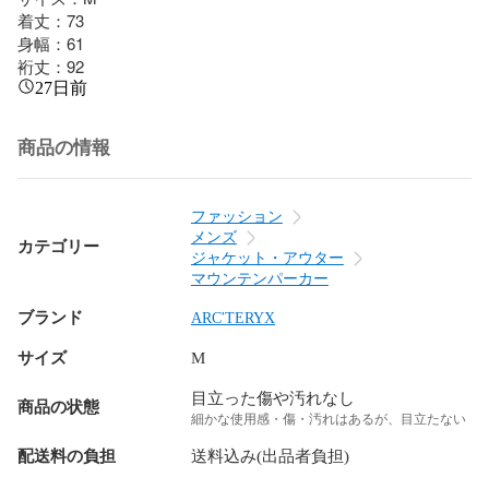
着丈：73

身幅：61

裄丈：92
27日前
商品の情報
ファッション
メンズ
カテゴリー
ジャケット・アウター
マウンテンパーカー
ブランド
ARC'TERYX
サイズ
M
目立った傷や汚れなし
商品の状態
細かな使用感・傷・汚れはあるが、目立たない
配送料の負担
送料込み(出品者負担)