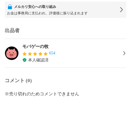
メルカリ安心への取り組み
お金は事務局に支払われ、評価後に振り込まれます
出品者
モバゲーの牧
654
本人確認済
コメント (0)
※売り切れのためコメントできません