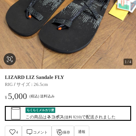
1
/
4
LIZARD LIZ Sandale FLY
 / 
RIG
サイズ
 : 
26.5cm
5,000
(税込) 送料込み
¥
らくらくメルカリ便
この商品は
ネコポス
で配送されました
(送料 ¥210)
通報
4
コメント
保存