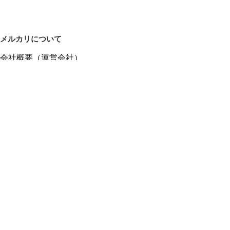
メルカリについて
会社概要（運営会社）
採用情報
プレスリリース
公式ブログ
プレスキット
メルカリUS
メルカリShops
m department（エムデパ）
ヘルプ
ヘルプセンター（ガイド・お問い合わせ）
メルカリShopsでショップを開設する
メルカリShops ショップ管理画面にログイン
メルカリShops出店者向けガイド
お問い合わせ一覧
フリーワードから商品をさがす
プライバシーと利用規約