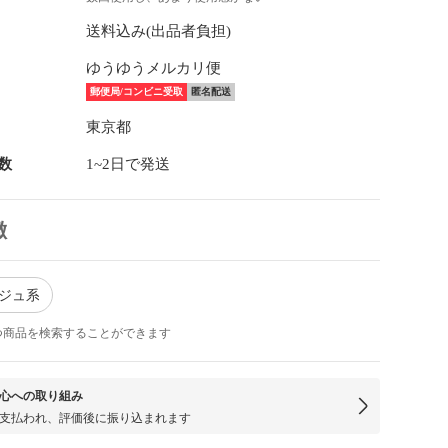
送料込み(出品者負担)
ゆうゆうメルカリ便
郵便局/コンビニ受取
匿名配送
東京都
数
1~2日で発送
徴
ージュ系
つ商品を検索することができます
心への取り組み
支払われ、評価後に振り込まれます