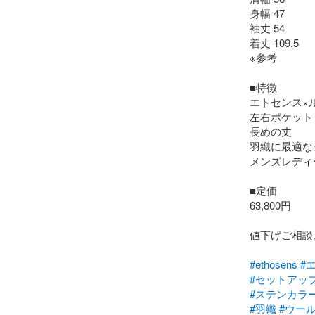
身幅 47

袖丈 54

着丈 109.5

※参考

■特徴

エトセンス×ル
左右ポケット

長めの丈

羽織に最適な
メンズレディ
■定価

63,800円

値下げご相談
#ethosens
#
#セットアッ
#ステンカラ
#羽織
#ウー