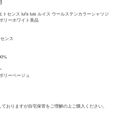
明
 エトセンス lui's luis ルイス ウールステンカラーシャツジ
ボリーホワイト美品

トセンス

0%



ボリーベージュ

しておりますが自宅保管をご理解の上ご購入ください。
