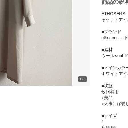
商品の説
ETHOSENS
ャケットアイ
■ブランド

ethosens エ
■素材

ウールwool 10
■メインカラー
ホワイトアイ
1
/
6
■状態

数回着用

※美品

※大事に保管
■サイズ

1

肩幅 56
