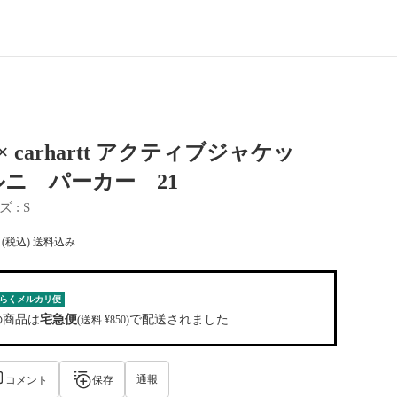
 × carhartt アクティブジャケッ
ニ パーカー 21
ズ
 : 
S
(税込) 送料込み
らくメルカリ便
の商品は
宅急便
で配送されました
(送料 ¥850)
通報
コメント
保存