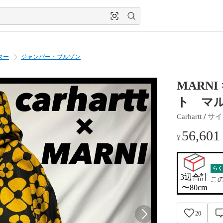
ター
ジャンパー・ブルゾン
MARNI
ト マル
 / 
Carhartt
サイ
56,601
¥
らく
3辺合計

こ
〜80cm
20