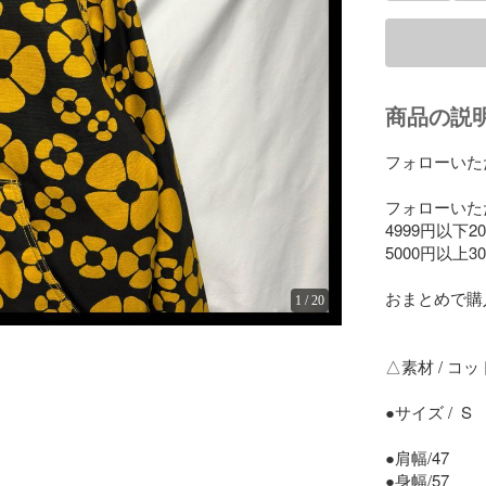
商品の説
フォローいた
フォローいた
4999円以下2
5000円以上3
おまとめで購入
1
/
20
△素材 / コット
●サイズ /  S

●肩幅/47

●身幅/57
