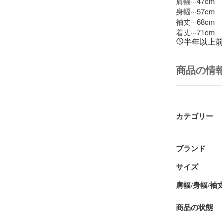
肩幅···47cm

身幅···57cm

袖丈···68cm

着丈···71cm
半年以上
商品の情
カテゴリー
ブランド
サイズ
肩幅/身幅/袖
商品の状態