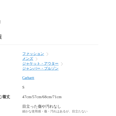
前
報
ファッション
メンズ
ジャケット・アウター
ジャンパー・ブルゾン
Carhartt
S
丈/着丈
47cm/57cm/68cm/71cm
目立った傷や汚れなし
細かな使用感・傷・汚れはあるが、目立たない