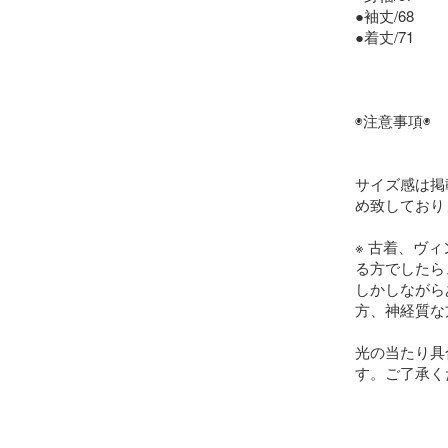
●袖丈/68

●着丈/71

◉注意事項◉

サイズ感は掲
め致しており
※ 古着、ヴ
る方でしたら
しかしながら
方、神経質な
光の当たり具
す。ご了承く