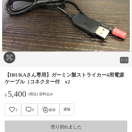
1
/
5
【IRUKAさん専用】ガーミン製ストライカー4用電源
ケーブル（コネクター付 x2
5,400
(税込) 送料込み
¥
通報
2
9
保存
売り切れました