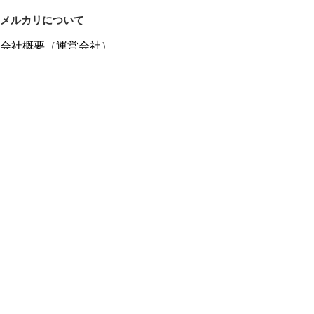
メルカリについて
会社概要（運営会社）
採用情報
プレスリリース
公式ブログ
プレスキット
メルカリUS
メルカリShops
m department（エムデパ）
ヘルプ
ヘルプセンター（ガイド・お問い合わせ）
メルカリShopsでショップを開設する
メルカリShops ショップ管理画面にログイン
メルカリShops出店者向けガイド
お問い合わせ一覧
フリーワードから商品をさがす
プライバシーと利用規約
メルカリ利用規約