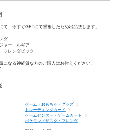
明
にて、今すぐGETにて重複したため出品致します。

ンダ　

ジャー　ルギア

　フレンダピック

気になる神経質な方のご購入はお控えください。
前
報
ゲーム・おもちゃ・グッズ
トレーディングカード
ゲームセンター・ゲームカード
ポケモンメザスタ・フレンダ