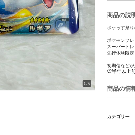
商品の説
ポケっす祭り
ポケモンフレ
スーパートレ
先行体験限定
初期傷などが
半年以上
1
/
6
商品の情
カテゴリー