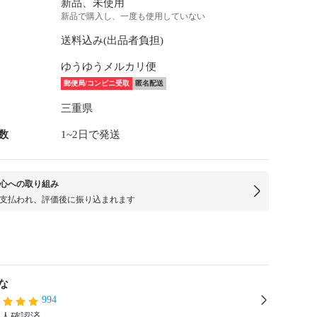
新品、未使用
新品で購入し、一度も使用していない
送料込み(出品者負担)
ゆうゆうメルカリ便
郵便局/コンビニ受取
匿名配送
三重県
数
1~2日で発送
心への取り組み
支払われ、評価後に振り込まれます
な
994
本人確認済