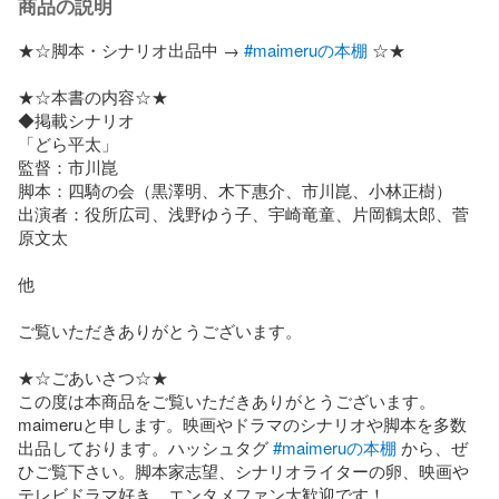
商品の説明
★☆脚本・シナリオ出品中 → 
#maimeruの本棚
 ☆★

★☆本書の内容☆★

◆掲載シナリオ

「どら平太」

監督：市川崑

脚本：四騎の会（黒澤明、木下惠介、市川崑、小林正樹）

出演者：役所広司、浅野ゆう子、宇崎竜童、片岡鶴太郎、菅
原文太

他

ご覧いただきありがとうございます。

★☆ごあいさつ☆★

この度は本商品をご覧いただきありがとうございます。
maimeruと申します。映画やドラマのシナリオや脚本を多数
出品しております。ハッシュタグ 
#maimeruの本棚
 から、ぜ
ひご覧下さい。脚本家志望、シナリオライターの卵、映画や
テレビドラマ好き、エンタメファン大歓迎です！
