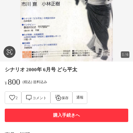
1
/
6
シナリオ 2000年 6月号 どら平太
800
(税込) 送料込み
¥
通報
2
コメント
保存
購入手続きへ