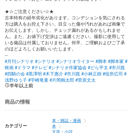
★☆ご注意ください☆★

古本特有の経年劣化があります。コンデションを気にされる
方は購入をお控え下さい。目立った傷や汚れがあれば画像で
お伝えします。しかし、チェック漏れがあるかもしれませ
ん。また、お値下げ交渉はご遠慮ください。撮影に使用して
いる備品は付属しておりません。何卒、ご理解およびご了承
のほどよろしくお願いいたします。

#月刊シナリオ
#シナリオ
#シナリオライター
#脚本
#脚本家
#
映画
#ドラマ
#テレビ
#シナリオ作家協会
#どら平太
#市川崑
#四騎の会
#黒澤明
#木下惠介
#市川崑
#小林正樹
#役所広司
#
浅野ゆう子
#宇崎竜童
#片岡鶴太郎
#菅原文太
半年以上前
商品の情報
本・雑誌・漫画
カテゴリー
本
文学・小説