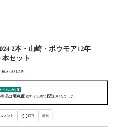
2024 2本・山崎・ボウモア12年
×４本セット
(税込) 送料込み
らくメルカリ便
の商品は
宅急便
で配送されました
(送料 ¥1050)
通報
コメント
保存