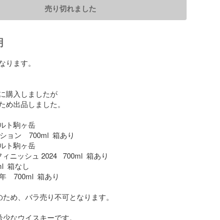
売り切れました
明
なります。



に購入しましたが

ため出品しました。

ルト駒ヶ岳　

ション　700ml  箱あり

ルト駒ヶ岳

ニッシュ 2024   700ml  箱あり

  箱なし

　700ml  箱あり

のため、バラ売り不可となります。

希少なウイスキーです。
