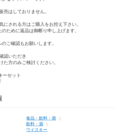
販売はしておりません。

気にされる方はご購入をお控え下さい。

止のために返品は御断り申し上げます。

ルのご確認もお願いします。

確認いただき

けた方のみご検討ください。

スキーセット
前
報
食品・飲料・酒
飲料・酒
ウイスキー