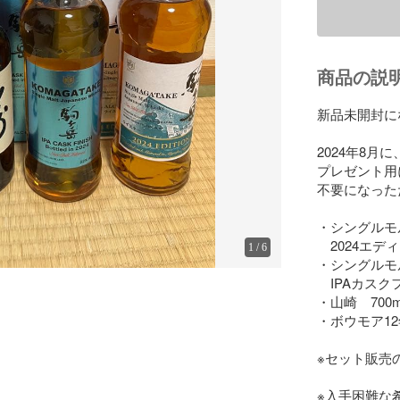
商品の説
新品未開封に
2024年8月に、
プレゼント用
不要になった
・シングルモ
　2024エディ
1
/
6
・シングルモ
　IPAカスクフィ
・山崎　700ml
・ボウモア12年
※セット販売
※入手困難な