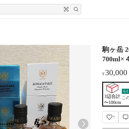
駒ヶ岳 
700ml
30,000
¥
らく
3辺合計

こ
〜100cm
7