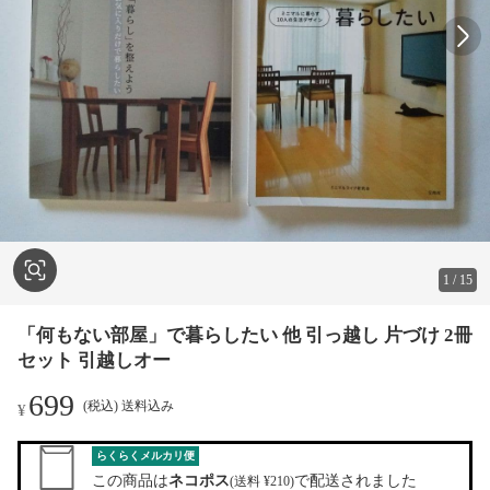
1
/
15
「何もない部屋」で暮らしたい 他 引っ越し 片づけ 2冊
セット 引越しオー
699
(税込) 送料込み
¥
らくらくメルカリ便
この商品は
ネコポス
で配送されました
(送料 ¥210)