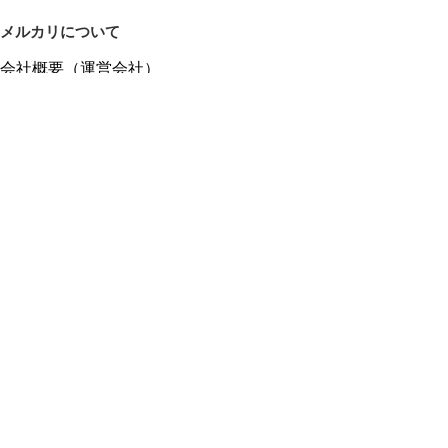
メルカリについて
会社概要（運営会社）
採用情報
プレスリリース
公式ブログ
プレスキット
メルカリUS
メルカリShops
m department（エムデパ）
ヘルプ
ヘルプセンター（ガイド・お問い合わせ）
メルカリShopsでショップを開設する
メルカリShops ショップ管理画面にログイン
メルカリShops出店者向けガイド
お問い合わせ一覧
フリーワードから商品をさがす
プライバシーと利用規約
メルカリ利用規約