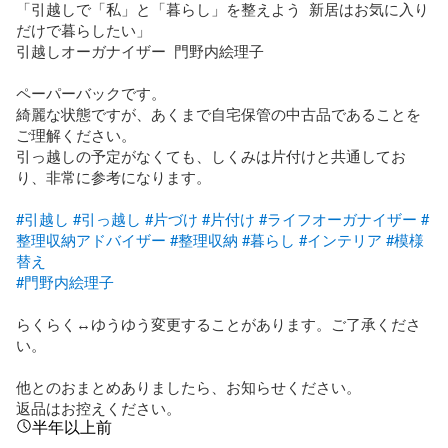
「引越しで「私」と「暮らし」を整えよう  新居はお気に入り
だけで暮らしたい」

引越しオーガナイザー  門野内絵理子

ペーパーバックです。

綺麗な状態ですが、あくまで自宅保管の中古品であることを
ご理解ください。

引っ越しの予定がなくても、しくみは片付けと共通してお
り、非常に参考になります。

#引越し
#引っ越し
#片づけ
#片付け
#ライフオーガナイザー
#
整理収納アドバイザー
#整理収納
#暮らし
#インテリア
#模様
替え
#門野内絵理子
らくらく↔ゆうゆう変更することがあります。ご了承くださ
い。

他とのおまとめありましたら、お知らせください。

返品はお控えください。
半年以上前