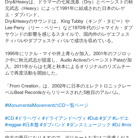
Dry&Heavyは、ドラマーの七尾茂基（Dry）とベーシストの秋
元武志（Heavy）によって1991年に結成された日本のレゲ
エ・ダブバンド。

Dry&Heavyのサウンドは、King Tubby（キング・タビー）や
Lee Perry （リー・ペリー）など1970年代のジャマイカ・ダブ
サウンドの影響を感じるスタイルで、国内外のレゲエフェス
ティバルやダブフェスティバルで成功を収めている。

1995年にリクル・マイや井上青らが加入。2001年のフジロッ
ク中に秋元武志が脱退し、Audio ActiveのベーシストPataが加
入。2011年からは七尾と秋本によるオリジナルのリズムチー
ムで再度活動を開始した。

「From Creation」は、2002年に日本のエレクトロニックレー
ベルBeat Recordsからリリースされた5枚目のアルバム。

#MonumentalMovementのCD一覧ページ
#CD
#ドラヘヴィ
#ドライアンドヘヴィ
#Dub
#ダブ
#レゲエ
#reggae
#日本盤
#ダブバンド
#ダンスミュージック
#DJ
#mix
--------------------------------------------------

中古の商品になりますので、デリケートな方はご遠慮くださ