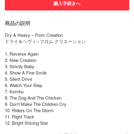
購入手続きへ
商品の説明
Dry & Heavy – From Creation

ドライ＆ヘヴィ– フロム クリエーション

1. Reverse Again

2. New Creation

3. Strictly Baby

4. Show A Fine Smile

5. Silent Drive

6. Watch Your Step

7. Kombu

8. The Dog And The Chicken

9. Don't Make The Children Cry

10. Riders On The Storm

11. Right Track

12. Bright Shining Star
