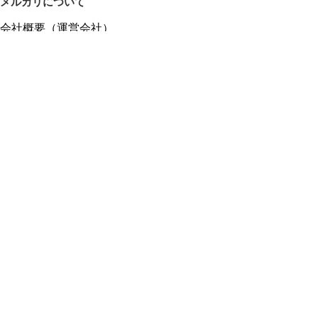
メルカリについて
会社概要（運営会社）
採用情報
プレスリリース
公式ブログ
プレスキット
メルカリUS
メルカリShops
m department（エムデパ）
ヘルプ
ヘルプセンター（ガイド・お問い合わせ）
メルカリShopsでショップを開設する
メルカリShops ショップ管理画面にログイン
メルカリShops出店者向けガイド
お問い合わせ一覧
フリーワードから商品をさがす
プライバシーと利用規約
メルカリ利用規約
メルカリShops利用規約