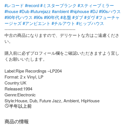
#レコード
#record
#ミスターブランク
#スティーブミラー
#house
#Dub
#futurejazz
#ambient
#hiphouse
#DJ
#90sハウス
#90年代ハウス
#90s
#90年代
#名盤
#ダブ
#ダヴ
#フューチャ
ージャズ
#アンビエント
#チルアウト
#ヒップハウス
--------------------------------------------------

中古の商品になりますので、デリケートな方はご遠慮くださ
い。

購入前に必ずプロフィール欄をご確認いただきますよう宜し
くお願いいたします。

Label:Ripe Recordings –LP204

Format: 2 x Vinyl, LP

Country:UK

Released:1994

Genre:Electronic

Style:House, Dub, Future Jazz, Ambient, HipHouse
半年以上前
商品の情報