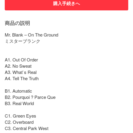
購入手続きへ
商品の説明
Mr. Blank – On The Ground

ミスターブランク

A1. Out Of Order

A2. No Sweat

A3. What`s Real

A4. Tell The Truth

B1. Automatic

B2. Pourquoi ? Parce Que

B3. Real World

C1. Green Eyes

C2. Overboard

C3. Central Park West
