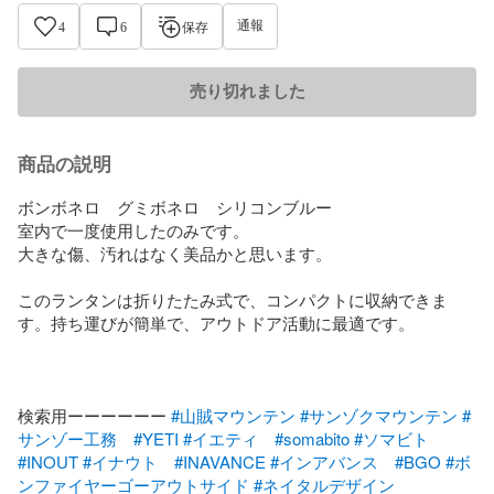
通報
4
6
保存
売り切れました
商品の説明
ボンボネロ　グミボネロ　シリコンブルー

室内で一度使用したのみです。

大きな傷、汚れはなく美品かと思います。

このランタンは折りたたみ式で、コンパクトに収納できま
す。持ち運びが簡単で、アウトドア活動に最適です。

検索用ーーーーーー 
#山賊マウンテン
#サンゾクマウンテン
#
サンゾー工務
#YETI
#イエティ
#somabito
#ソマビト
#INOUT
#イナウト
#INAVANCE
#インアバンス
#BGO
#ボ
ンファイヤーゴーアウトサイド
#ネイタルデザイン