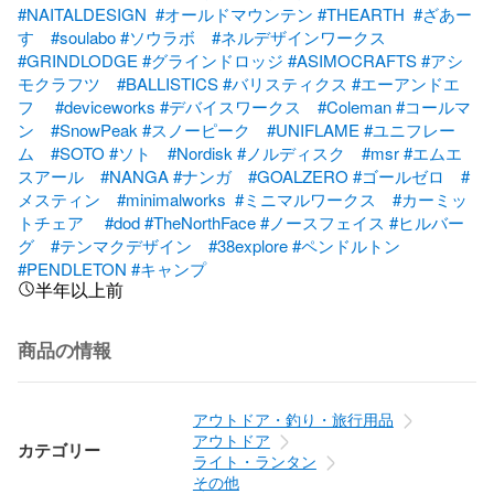
#NAITALDESIGN
#オールドマウンテン
#THEARTH
#ざあー
す
#soulabo
#ソウラボ
#ネルデザインワークス
#GRINDLODGE
#グラインドロッジ
#ASIMOCRAFTS
#アシ
モクラフツ
#BALLISTICS
#バリスティクス
#エーアンドエ
フ
#deviceworks
#デバイスワークス
#Coleman
#コールマ
ン
#SnowPeak
#スノーピーク
#UNIFLAME
#ユニフレー
ム
#SOTO
#ソト
#Nordisk
#ノルディスク
#msr
#エムエ
スアール
#NANGA
#ナンガ
#GOALZERO
#ゴールゼロ
#
メスティン
#minimalworks
#ミニマルワークス
#カーミッ
トチェア
#dod
#TheNorthFace
#ノースフェイス
#ヒルバー
グ
#テンマクデザイン
#38explore
#ペンドルトン
#PENDLETON
#キャンプ
半年以上前
商品の情報
アウトドア・釣り・旅行用品
アウトドア
カテゴリー
ライト・ランタン
その他