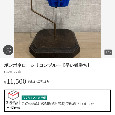
1
/
5
ボンボネロ シリコンブルー【早い者勝ち】
snow peak
11,500
(税込) 送料込み
¥
らくらくメルカリ便
3辺合計

この商品は
宅急便
で配送されました
(送料 ¥750)
〜60cm