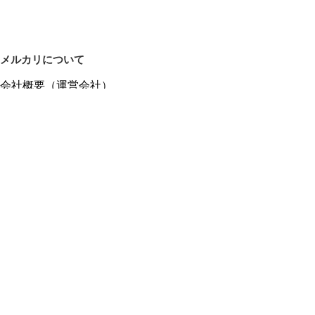
メルカリについて
会社概要（運営会社）
採用情報
プレスリリース
公式ブログ
プレスキット
メルカリUS
メルカリShops
m department（エムデパ）
ヘルプ
ヘルプセンター（ガイド・お問い合わせ）
メルカリShopsでショップを開設する
メルカリShops ショップ管理画面にログイン
メルカリShops出店者向けガイド
お問い合わせ一覧
フリーワードから商品をさがす