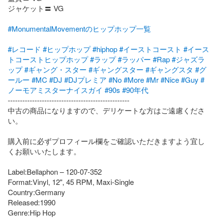
ジャケット〓 VG

#MonumentalMovementのヒップホップ一覧
#レコード
#ヒップホップ
#hiphop
#イーストコースト
#イース
トコーストヒップホップ
#ラップ
#ラッパー
#Rap
#ジャズラ
ップ
#ギャング・スター
#ギャングスター
#ギャングスタ
#グ
ールー
#MC
#DJ
#DJプレミア
#No
#More
#Mr
#Nice
#Guy
#
ノーモアミスターナイスガイ
#90s
#90年代
--------------------------------------------------

中古の商品になりますので、デリケートな方はご遠慮くださ
い。

購入前に必ずプロフィール欄をご確認いただきますよう宜し
くお願いいたします。

Label:Bellaphon – 120-07-352

Format:Vinyl, 12", 45 RPM, Maxi-Single

Country:Germany

Released:1990

Genre:Hip Hop