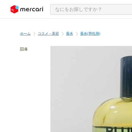
ンツにスキップ
ホーム
コスメ・美容
香水
香水(男性用)