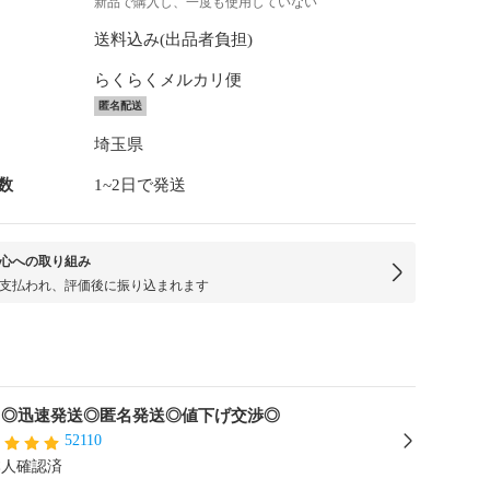
新品で購入し、一度も使用していない
送料込み(出品者負担)
らくらくメルカリ便
匿名配送
埼玉県
数
1~2日で発送
心への取り組み
支払われ、評価後に振り込まれます
 ◎迅速発送◎匿名発送◎値下げ交渉◎
52110
本人確認済