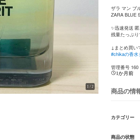
ザラ マン ブ
ZARA BLUE SPI
✨迅速発送 匿
残量たっぷり
#chikaの香
管理番号 160
1か月前
1
/
2
商品の情
カテゴリー
商品の状態