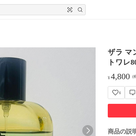
ザラ マ
トワレ80
4,800
(
¥
6
商品の説