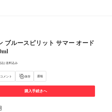
ン ブルースピリット サマー オード
ml
税込) 送料込み
通報
コメント
保存
購入手続きへ
明