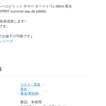
ルースピリット サマー オードトワレ80ml 香水

RIT summer eau de toilette

名発送致します✨

です。

水シリーズ
報
コスメ・美容
香水
香水(男性用)
新品、未使用