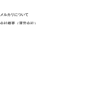
メルカリについて
会社概要（運営会社）
採用情報
プレスリリース
公式ブログ
プレスキット
メルカリUS
メルカリShops
m department（エムデパ）
ヘルプ
ヘルプセンター（ガイド・お問い合わせ）
メルカリShopsでショップを開設する
メルカリShops ショップ管理画面にログイン
メルカリShops出店者向けガイド
お問い合わせ一覧
フリーワードから商品をさがす
プライバシーと利用規約