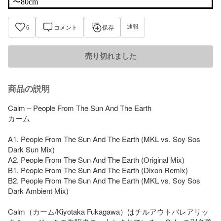
〜80cm
通報
6
コメント
保存
売り切れました
商品の説明
Calm – People From The Sun And The Earth

カーム 

A1. People From The Sun And The Earth (MKL vs. Soy Sos 
Dark Sun Mix)

A2. People From The Sun And The Earth (Original Mix)

B1. People From The Sun And The Earth (Dixon Remix)

B2. People From The Sun And The Earth (MKL vs. Soy Sos 
Dark Ambient Mix)

Calm（カーム/Kiyotaka Fukagawa）はチルアウトバレアリッ