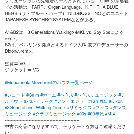
クミュージックの先駆者の一人とされている。 Calmの別名義
での活動は、FARR、Organ Language、K.F、THA BLUE 
HERB（ザ・ブルー・ハーブ）のILL-BOSSTINOとのユニット
JAPANESE SYNCHRO SYSTEMなどがある。

A1&B2は、3 Generations WalkingのMKL vs. Soy Sosによる
remix。

B2は、ベルリンを拠点とするドイツ人DJ兼プロデューサーの
Dixonのremix。

盤質〓 VG

ジャケット〓 VG

#MonumentalMovementのハウス一覧ページ
#レコード
#Calm
#カーム
#ハウス
#ハウスミュージック
#チ
ルアウト
#バレアリック
#アンビエント
#Farr
#DJ
#Dixon
#3Generations_Walking
#remix
#リミックス
#フェス
#ダンス
ミュージック
#クラブミュージック
#00s
#00年代
#MIX
--------------------------------------------------

中古の商品になりますので、デリケートな方はご遠慮くださ
い。
