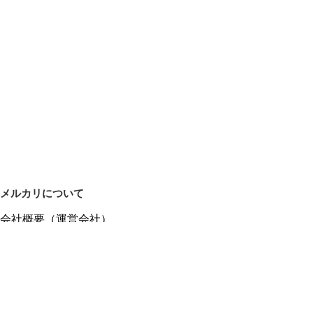
メルカリについて
会社概要（運営会社）
採用情報
プレスリリース
公式ブログ
プレスキット
メルカリUS
メルカリShops