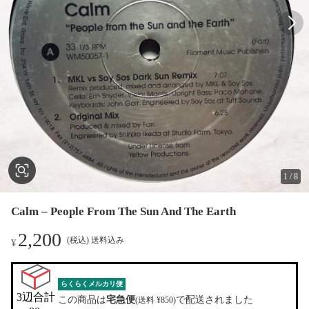
1
/
8
Calm – People From The Sun And The Earth
2,200
(税込) 送料込み
¥
らくらくメルカリ便
3辺合計

この商品は
宅急便
で配送されました
(送料 ¥850)