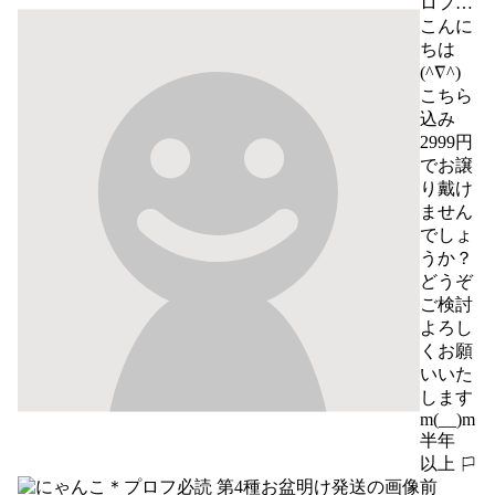
ロフ必
読 第4
こんに
種お盆
ちは
明け発
(^∇^)

送
こちら
込み
2999円
でお譲
り戴け
ません
でしょ
うか？

どうぞ
ご検討
よろし
くお願
いいた
します
m(__)m
半年
以上
報告する
前