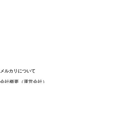
メルカリについて
会社概要（運営会社）
採用情報
プレスリリース
公式ブログ
プレスキット
メルカリUS
メルカリShops
m department（エムデパ）
ヘルプ