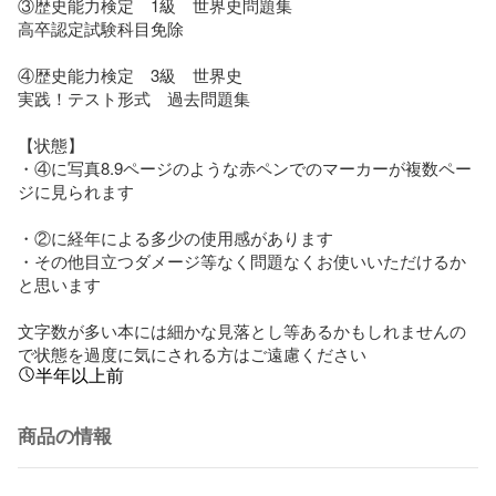
③歴史能力検定　1級　世界史問題集

高卒認定試験科目免除

④歴史能力検定　3級　世界史　

実践！テスト形式　過去問題集

【状態】

・④に写真8.9ページのような赤ペンでのマーカーが複数ペー
ジに見られます

・②に経年による多少の使用感があります

・その他目立つダメージ等なく問題なくお使いいただけるか
と思います

文字数が多い本には細かな見落とし等あるかもしれませんの
で状態を過度に気にされる方はご遠慮ください
半年以上前
商品の情報