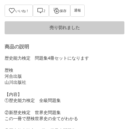
通報
いいね！
2
保存
売り切れました
商品の説明
歴史能力検定　問題集4冊セットになります

歴検

河合出版

山川出版社

【内容】

①歴史能力検定　全級問題集

②新歴史検定　世界史問題集

この一冊で歴検世界史の全てがわかる
