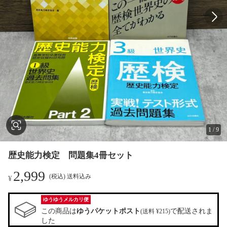
1
/
9
歴史能力検定 問題集4冊セット
2,999
(税込) 送料込み
¥
ゆうゆうメルカリ便
この商品は
ゆうパケットポスト
で配送されま
(送料 ¥215)
した