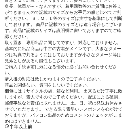
身長、体重が～～なんですが、着用回数等のご質問はお答え
ができませんので記載のサイズからお手元の服と比べてご判
断ください。 Ｓ，Ｍ，Ｌ等のサイズは実寸を基準にして判断
しております。 商品に記載のサイズとは違う場合もございま
す。商品に記載のサイズは説明欄に書いておりますのでご確
認ください。

取り置き、専用出品に関してですが、対応しておりません。 

基本的に出品商品は中古の古着がメインです、大きなダメー
ジは写真で判るようにはしておりますが小さなダメージ等は
見落としがある可能性もございます。 

ご購入手続き前に気になる部分は必ずお問い合わせくださ
い。

購入後の対応は致しかねますのでご了承ください。

商品と関係ない、質問をしないでください。 

梱包にはリサイクルの袋、箱など利用。 出来るだけ丁寧に致
しますが、素人ですのでご了承ください。 配送による破損、
郵便事故など責任は取れません。 土、日、祝は発送お休みさ
せていただきます。 できる限り素早いレスポンスを心がけて
おりますが、パソコン出品のためコメントのチェックが こま
めにはできません。
半年以上前