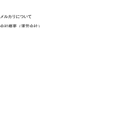
メルカリについて
会社概要（運営会社）
採用情報
プレスリリース
公式ブログ
プレスキット
メルカリUS
メルカリShops
m department（エムデパ）
ヘルプ
ヘルプセンター（ガイド・お問い合わせ）
メルカリShopsでショップを開設する
メルカリShops ショップ管理画面にログイン
メルカリShops出店者向けガイド
お問い合わせ一覧
フリーワードから商品をさがす
プライバシーと利用規約