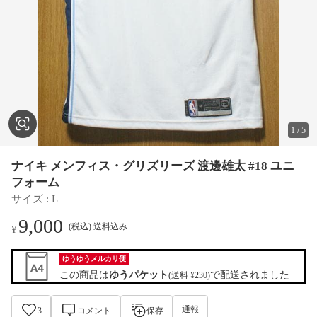
1
/
5
ナイキ メンフィス・グリズリーズ 渡邊雄太 #18 ユニ
フォーム
サイズ
 : 
L
9,000
(税込) 送料込み
¥
ゆうゆうメルカリ便
この商品は
ゆうパケット
で配送されました
(送料 ¥230)
通報
3
コメント
保存