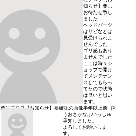
知らせ】要確
認
お待たせ致し
ました

ヘッドパーツ
はサビなどは
見受けられま
せんでした

ゴリ感もあり
ませんでした

ここは時々シ
ョップで開け
てメンテナン
スしてもらっ
てたので状態
は良いと思い
ます。
半年以上前
報告する
うおさかなふいっしゅ
承知しました。

よろしくお願いしま
す。