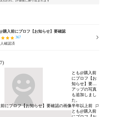
支払われ、評価後に振り込まれます
@購入前にプロフ【お知らせ】要確認
367
本人確認済
7)
とも@購入前
にプロフ【お
知らせ】要確
認
アップの写真
も追加しまし
た。
半年以上前
報告する
とも@購入前
にプロフ【お