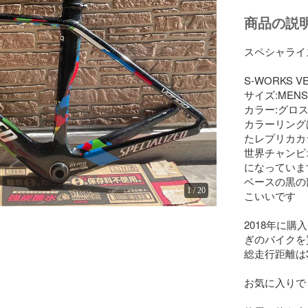
商品の説
スペシャライズ
S-WORKS
サイズ:MENS 
カラー:グロス
カラーリング
たレプリカカ
世界チャンピ
になっています
ベースの黒の
1
/
20
こいいです

2018年に購
ぎのバイクを
総走行距離は
お気に入りで