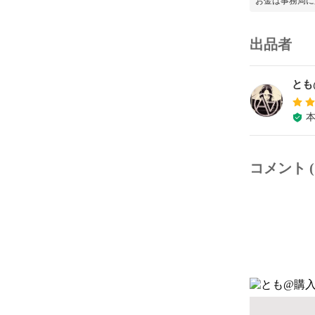
お金は事務局に
出品者
とも
コメント (