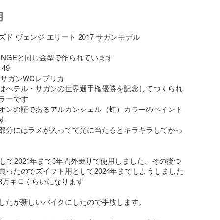
明
ド ヴェンジ エリート 2017 サガンモデル

 VENGEと同じ金型で作られています

49

サガンWCレプリカ

はぺテル・サガンの世界選手権優勝を記念してつくられ
ラーです

オンの証であるアルカンシェル（虹）カラーのペイント


部分にはラメが入ってて光に当たるとキラキラしてかっ
入して2021年まで3年間外乗りで使用しました、その後つ
買ったのでズイフト用として2024年までしようしました

3万キロくらいになります

したが新しいバイクにしたので手放します。
