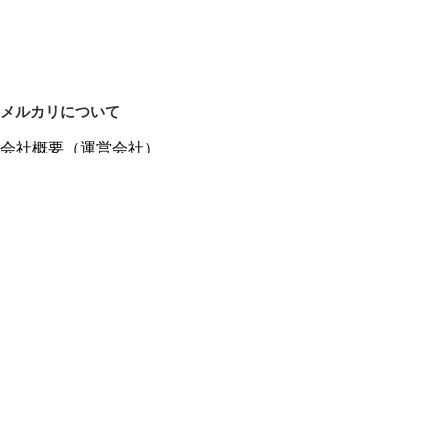
メルカリについて
会社概要（運営会社）
採用情報
プレスリリース
公式ブログ
プレスキット
メルカリUS
メルカリShops
m department（エムデパ）
ヘルプ
ヘルプセンター（ガイド・お問い合わせ）
メルカリShopsでショップを開設する
メルカリShops ショップ管理画面にログイン
メルカリShops出店者向けガイド
お問い合わせ一覧