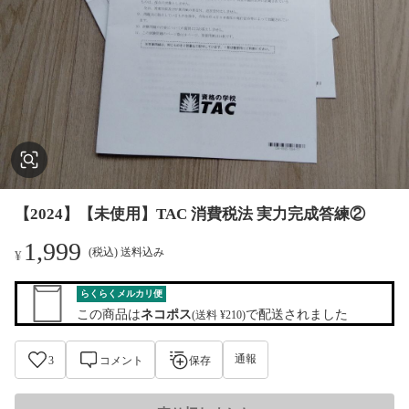
【2024】【未使用】TAC 消費税法 実力完成答練②
1,999
(税込) 送料込み
¥
らくらくメルカリ便
この商品は
ネコポス
で配送されました
(送料 ¥210)
通報
3
コメント
保存