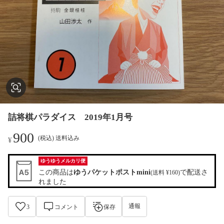
詰将棋パラダイス 2019年1月号
900
(税込) 送料込み
¥
ゆうゆうメルカリ便
この商品は
ゆうパケットポストmini
で配送さ
(送料 ¥160)
れました
通報
3
コメント
保存