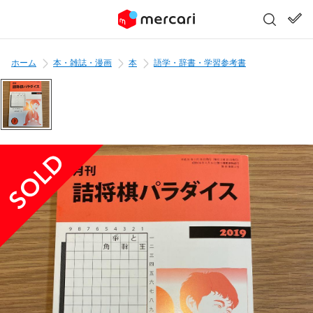
ホーム
本・雑誌・漫画
本
語学・辞書・学習参考書