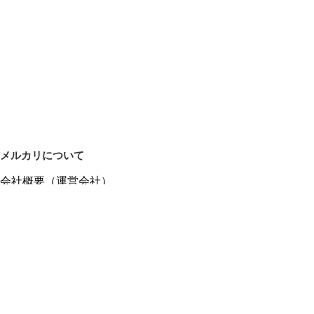
メルカリについて
会社概要（運営会社）
採用情報
プレスリリース
公式ブログ
プレスキット
メルカリUS
メルカリShops
m department（エムデパ）
ヘルプ