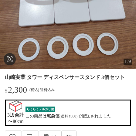
1
/
6
山崎実業 タワー ディスペンサースタンド 3個セット
2,300
(税込) 送料込み
¥
らくらくメルカリ便
3辺合計

この商品は
宅急便
で配送されました
(送料 ¥850)
〜80cm