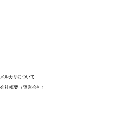
メルカリについて
会社概要（運営会社）
採用情報
プレスリリース
公式ブログ
プレスキット
メルカリUS
メルカリShops