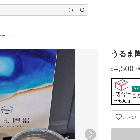
ラー
うるま陶
4,500
(
¥
らく
3辺合計

こ
〜60cm
いいね！