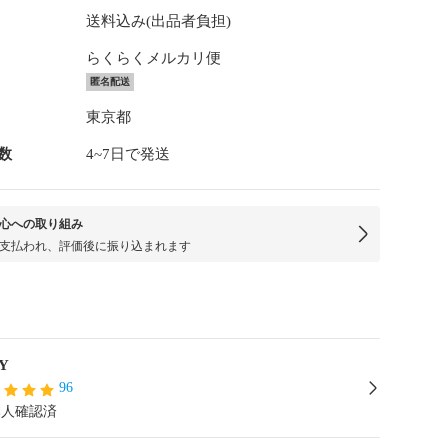
送料込み(出品者負担)
らくらくメルカリ便
匿名配送
東京都
数
4~7日で発送
心への取り組み
支払われ、評価後に振り込まれます
Y
96
本人確認済