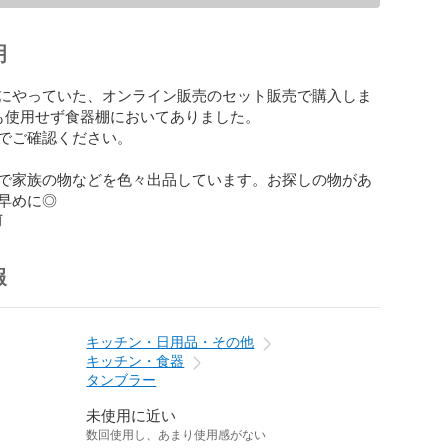
明
にやっていた、オンライン販売のセット販売で購入しま
も使用せず食器棚においてありました。

でご確認ください。

で家族の物などを色々出品しています。お探しの物があ
早めに◎
前
報
キッチン・日用品・その他
キッチン・食器
タンブラー
未使用に近い
数回使用し、あまり使用感がない