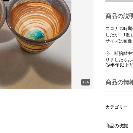
商品の説
コロナの時期
したが、1度
サイズは画像
今、断捨離中
りましたらお
半年以上
商品の情
1
/
6
カテゴリー
商品の状態