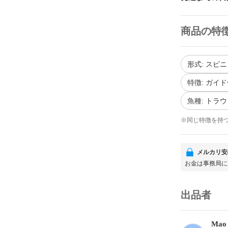
商品の特
形式: スピ
特徴: ガイ
魚種: トラ
※同じ特徴を持
メルカリ安
お金は事務局に
出品者
Mao