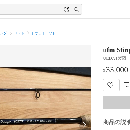
ング
ロッド
トラウトロッド
ufm Sti
UEDA [製図]
33,000
¥
6
商品の説