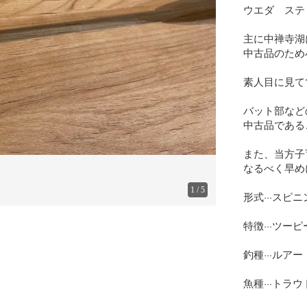
ウエダ　スティンガ
主に中禅寺湖
中古品のため
素人目に見て
バット部など
中古品である
また、当方子
なるべく早め
1
/
5
形式···スピニ
特徴···ツーピ
釣種···ルアー

魚種···トラウト