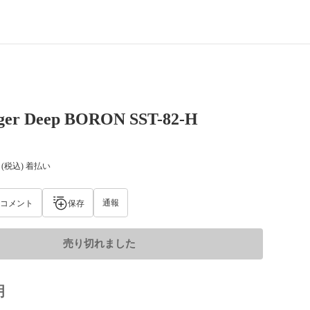
nger Deep BORON SST-82-H
(税込) 着払い
通報
コメント
保存
売り切れました
明