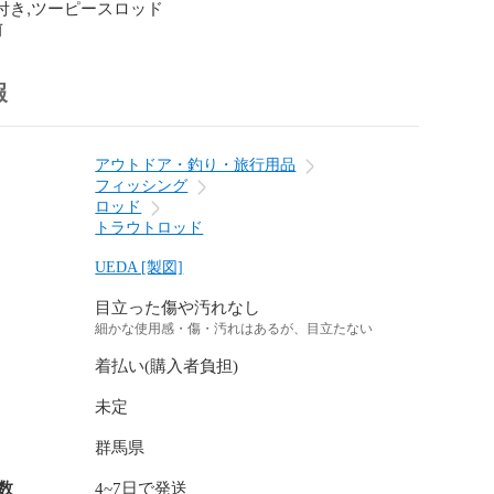
ド付き,ツーピースロッド
前
報
アウトドア・釣り・旅行用品
フィッシング
ロッド
トラウトロッド
UEDA [製図]
目立った傷や汚れなし
細かな使用感・傷・汚れはあるが、目立たない
着払い(購入者負担)
未定
群馬県
数
4~7日で発送