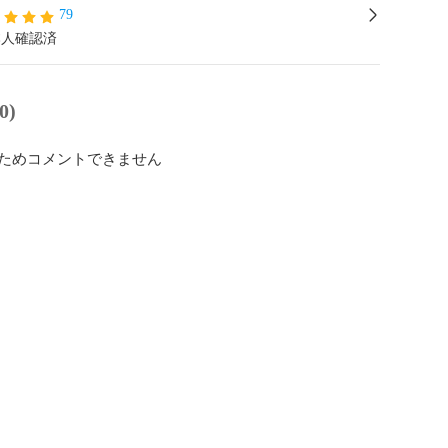
79
本人確認済
0)
ためコメントできません