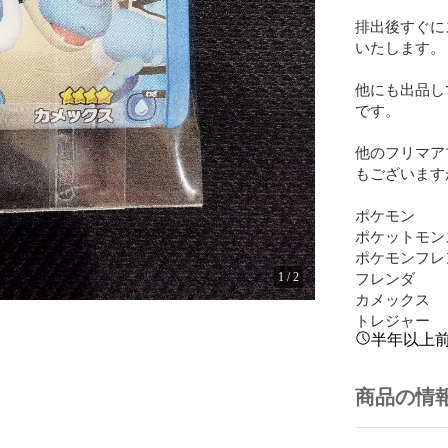
排出後すぐに
いたします。

他にも出品し
です。

他のフリマア
もございます
ポケモン

ポケットモン
ポケモンフレン
フレンダ

1
/
2
カメックス

トレジャー
半年以上
商品の情