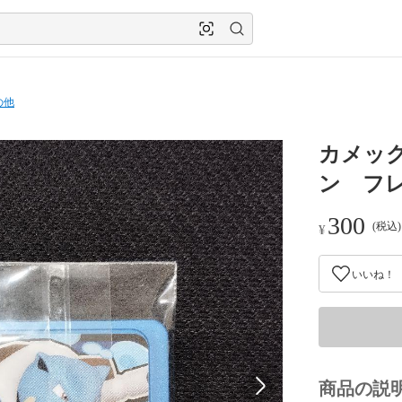
の他
カメッ
ン フ
300
(税込
¥
いいね！
商品の説