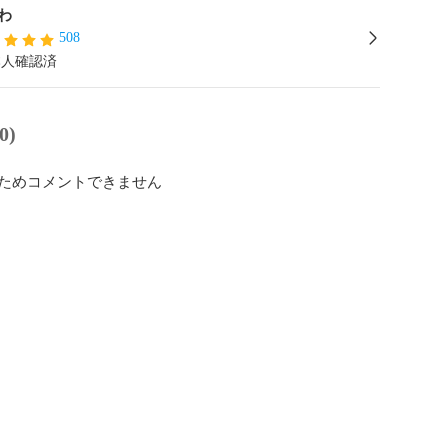
わ
508
本人確認済
0)
ためコメントできません