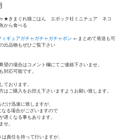
明
ャ★きまぐれ猫ごはん　エポック社ミニチュア　ネコ　
魚から食べる

フィギュアガチャガチャガチャポン
 ←まとめて発送も可
の出品物もぜひご覧下さい

希望の場合はコメント欄にてご連絡下さいませ。

も対応可能です。

しております。

方はご購入をお控え下さいますようお願い致します。

るだけ迅速に致しますが、

になる場合がございますので

が遅くなる事もあります。

ませ。

きは責任を持って行いますが、
