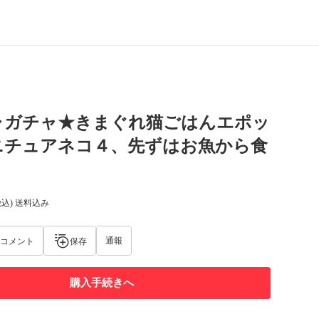
ャガチャ★きまぐれ猫ごはんエポッ
ニチュアネコ４、先ずはお魚から食
税込) 送料込み
通報
コメント
保存
購入手続きへ