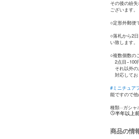
その後の紛失
ございます。

○定形外郵便
○落札から2
い致します。

○複数個数の
　2点目−10
　それ以外の
　対応してお
#ミニチュア
能ですので他
種類···ガシ
半年以上
商品の情