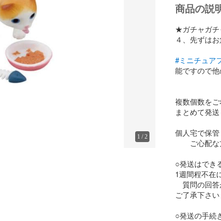
商品の説
★ガチャガチ
４、先ずはお
#ミニチュア
能ですので他
複数個数をご
まとめて発送
個人宅で保管
1
/
2
　　ご心配な
○発送はでき
1週間程不在
　質問の回答
ご了承下さい
○発送の手続