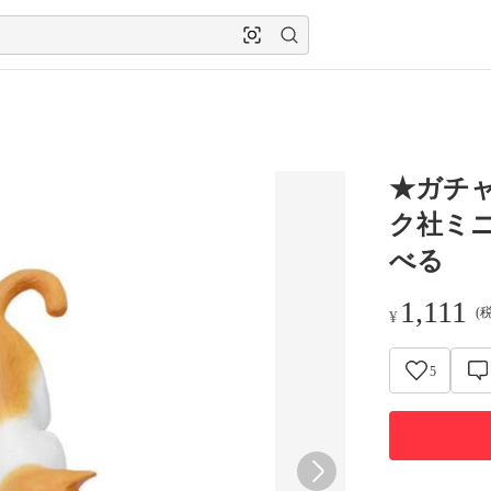
★ガチ
ク社ミ
べる
1,111
(
¥
5