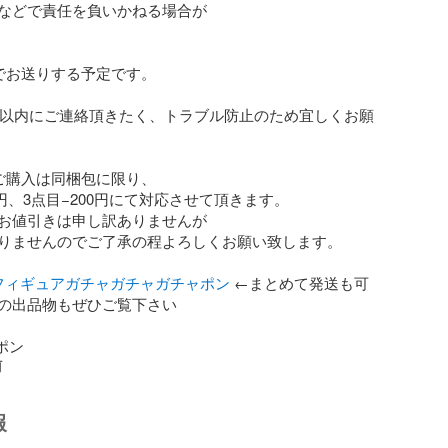
などで責任を負いかねる場合が

でお送りする予定です。

日以内にご連絡頂きたく、トラブル防止のため宜しくお願
ご購入は同梱包に限り、

0円、3点目−200円にて対応させて頂きます。

お値引きは申し訳ありませんが

りませんのでご了承の程よろしくお願い致します。

フィギュアガチャガチャガチャポン
 ←まとめて発送も可
の出品物もぜひご覧下さい

ャポン
前
報