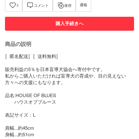
通報
3
コメント
保存
購入手続きへ
商品の説明
〚匿名配送〛〚送料無料〛

販売利益の5％を日本盲導犬協会へ寄付中です。

私からご購入いただければ盲導犬の育成や、目の見えない
方々への支援にもなります。

品名:HOUSE OF BLUES

　　ハウスオブブルース

表記サイズ：L

肩幅...約45cm

身幅...約51cm
