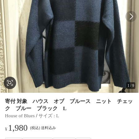
1
/
9
寄付 対象 ハウス オブ ブルース ニット チェッ
ク ブルー ブラック L
 / 
House of Blues
サイズ
 : 
L
1,980
(税込) 送料込み
¥