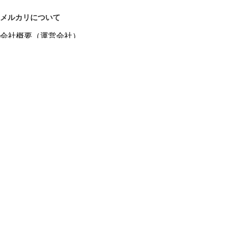
メルカリについて
会社概要（運営会社）
採用情報
プレスリリース
公式ブログ
プレスキット
メルカリUS
メルカリShops
m department（エムデパ）
ヘルプ
ヘルプセンター（ガイド・お問い合わせ）
メルカリShopsでショップを開設する
メルカリShops ショップ管理画面にログイン
メルカリShops出店者向けガイド
お問い合わせ一覧
フリーワードから商品をさがす
プライバシーと利用規約
メルカリ利用規約