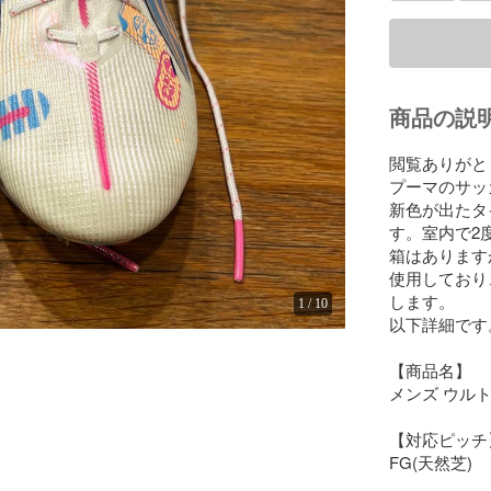
商品の説
閲覧ありがと
プーマのサッ
新色が出たタ
す。室内で2
箱はあります
使用しており
します。

1
/
10
以下詳細です
【商品名】

メンズ ウルトラ
【対応ピッチ】
FG(天然芝)
