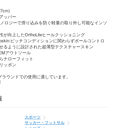
7cm)

アッパー

ipテクノロジーで滑り込みを防ぐ軽量の取り外し可能なインソ
が向上したOrthoLiteヒールクッショニング

rolProskin:ピッチコンディションに関わらずボールコントロ
せるように設計された超薄型テクスチャースキン

TEMアウトソール

らナローフィット

リッポン

のグラウンドでの使用に適しています。
前
報
スポーツ
サッカー・フットサル