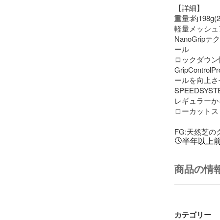
【詳細】

重量:約198g(2
軽量メッシュ
NanoGr
ール

ロックダウン性
GripCont
ールを向上さ
SPEEDSYS
レギュラーか
ローカットス
FG:天然芝
半年以上
商品の情
カテゴリー