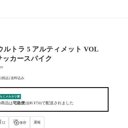
ウルトラ 5 アルティメット VOL
G サッカースパイク
cm
(税込) 送料込み
らくメルカリ便
の商品は
宅急便
で配送されました
(送料 ¥750)
通報
12
保存