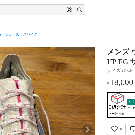
カーシューズ・スパイク
メンズ 
UP F
サイズ
 : 
25.5
18,000
¥
らく
3辺合計

こ
〜60cm
10