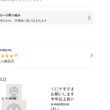
心への取り組み
支払われ、評価後に振り込まれます
ruhyon
69
本人確認済
2)
ぐにナギさま
お願いします
半年以上前
報告する
wataruhyon
はい。
