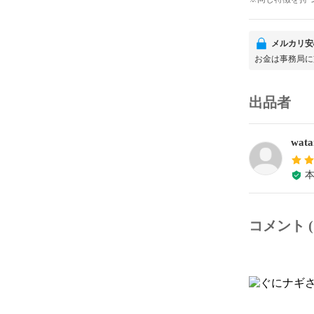
メルカリ安
お金は事務局に
出品者
wata
コメント (1