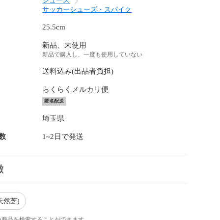
シューズ
サッカーシューズ・スパイク
25.5cm
新品、未使用
新品で購入し、一度も使用していない
送料込み(出品者負担)
らくらくメルカリ便
匿名配送
埼玉県
数
1~2日で発送
徴
天然芝)
つ商品を検索することができます