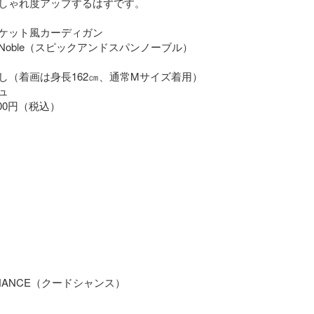
しゃれ度アップするはずです。

ケット風カーディガン

an Noble（スピックアンドスパンノーブル）

し（着画は身長162㎝、通常Mサイズ着用）



00円（税込）

CHANCE（クードシャンス）
