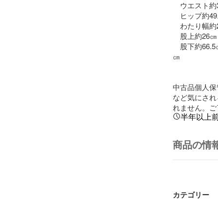
　ウエスト約39
　ヒップ約49.
　わたり幅約2
　股上約26㎝

　股下約66.
㎝

中古品個人保
など気にされ
れません。ご
半年以上
商品の情
カテゴリー