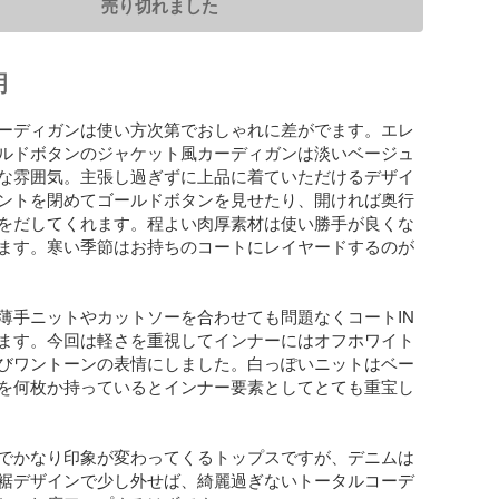
売り切れました
明
ーディガンは使い方次第でおしゃれに差がでます。エレ
ルドボタンのジャケット風カーディガンは淡いベージュ
な雰囲気。主張し過ぎずに上品に着ていただけるデザイ
ントを閉めてゴールドボタンを見せたり、開ければ奥行
をだしてくれます。程よい肉厚素材は使い勝手が良くな
ます。寒い季節はお持ちのコートにレイヤードするのが
薄手ニットやカットソーを合わせても問題なくコートIN
ます。今回は軽さを重視してインナーにはオフホワイト
びワントーンの表情にしました。白っぽいニットはベー
を何枚か持っているとインナー要素としてとても重宝し
でかなり印象が変わってくるトップスですが、デニムは
裾デザインで少し外せば、綺麗過ぎないトータルコーデ