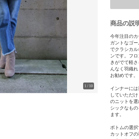
商品の説
今年注目のカ
ガントなゴー
でクラシカル
ンです。フロ
きがでて軽さ
んなく羽織れ
お勧めです。

1
/
10
インナーには
していただけ
のニットを選
シックなもの
ます。

ボトムの選択
カットオフの