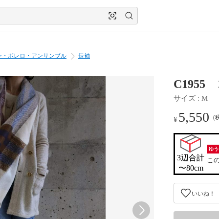
ン・ボレロ・アンサンブル
長袖
C195
サイズ
 : 
M
5,550
(
¥
ゆう
3辺合計

こ
〜80cm
いいね！