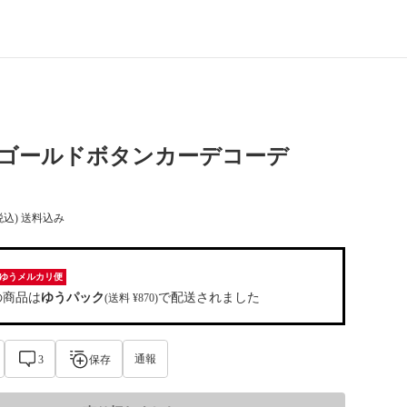
5 ゴールドボタンカーデコーデ
税込) 送料込み
ゆうメルカリ便
の商品は
ゆうパック
で配送されました
(送料 ¥870)
通報
3
保存