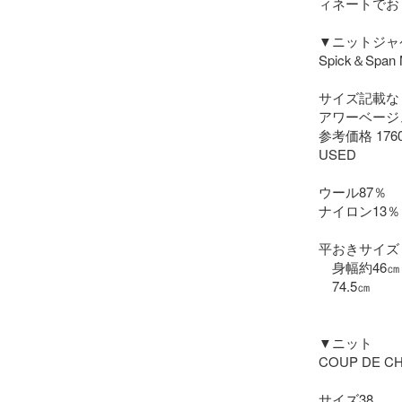
ィネートでお
▼ニットジャ
Spick＆Sp
サイズ記載な
アワーベージュ
参考価格 176
USED

ウール87％

ナイロン13％

平おきサイズ

　身幅約46㎝

　74.5㎝

▼ニット

COUP DE 
サイズ38
