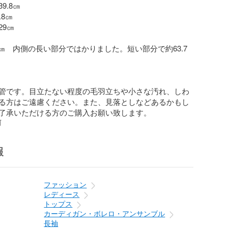
.8㎝

8㎝

9㎝

5㎝　内側の長い部分ではかりました。短い部分で約63.7
管です。目立たない程度の毛羽立ちや小さな汚れ、しわ
る方はご遠慮ください。また、見落としなどあるかもし
了承いただける方のご購入お願い致します。
前
報
ファッション
レディース
トップス
カーディガン・ボレロ・アンサンブル
長袖