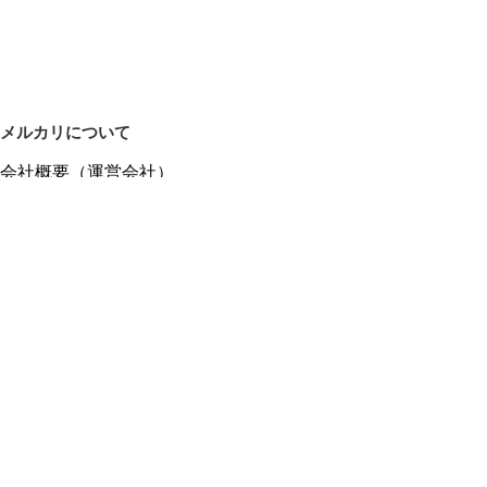
メルカリについて
会社概要（運営会社）
採用情報
プレスリリース
公式ブログ
プレスキット
メルカリUS
メルカリShops
m department（エムデパ）
ヘルプ
ヘルプセンター（ガイド・お問い合わせ）
メルカリShopsでショップを開設する
メルカリShops ショップ管理画面にログイン
メルカリShops出店者向けガイド
お問い合わせ一覧